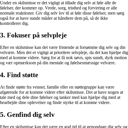
Under en skilsmisse er det vigtigt at tillade dig selv at føle alle de
følelser, der kommer op. Vrede, sorg, tristhed og forvirring er alle
normale reaktioner. Giv dig selv lov til at føle disse følelser, men sørg
også for at have sunde måder at håndtere dem på, så de ikke
kontrollerer dig.
3. Fokuser på selvpleje
Efter en skilsmisse kan det være fristende at forsømme dig selv og din
velvære. Men det er vigtigt at prioritere selvpleje, da det kan hjælpe dig
med at komme videre. Sørg for at få nok søvn, spis sundt, dyrk motion
og vær opmærksom på din mentale og følelsesmæssige velvære.
4. Find støtte
At finde støtte fra venner, familie eller en støttegruppe kan være
afgørende for at komme videre efter skilsmisse. Det at have nogen at
tale med og dele dine følelser og tanker med kan hjælpe dig med at
bearbejde dine oplevelser og finde styrke til at komme videre.
5. Genfind dig selv
Efter en skilsmisse kan det være en god tid til at genopdage dig selv og