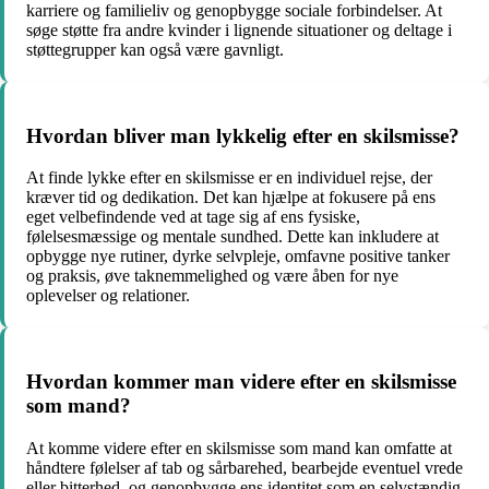
karriere og familieliv og genopbygge sociale forbindelser. At
søge støtte fra andre kvinder i lignende situationer og deltage i
støttegrupper kan også være gavnligt.
Hvordan bliver man lykkelig efter en skilsmisse?
At finde lykke efter en skilsmisse er en individuel rejse, der
kræver tid og dedikation. Det kan hjælpe at fokusere på ens
eget velbefindende ved at tage sig af ens fysiske,
følelsesmæssige og mentale sundhed. Dette kan inkludere at
opbygge nye rutiner, dyrke selvpleje, omfavne positive tanker
og praksis, øve taknemmelighed og være åben for nye
oplevelser og relationer.
Hvordan kommer man videre efter en skilsmisse
som mand?
At komme videre efter en skilsmisse som mand kan omfatte at
håndtere følelser af tab og sårbarehed, bearbejde eventuel vrede
eller bitterhed, og genopbygge ens identitet som en selvstændig