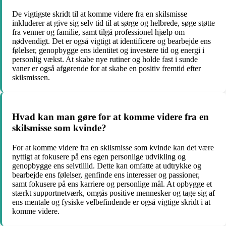
De vigtigste skridt til at komme videre fra en skilsmisse
inkluderer at give sig selv tid til at sørge og helbrede, søge støtte
fra venner og familie, samt tilgå professionel hjælp om
nødvendigt. Det er også vigtigt at identificere og bearbejde ens
følelser, genopbygge ens identitet og investere tid og energi i
personlig vækst. At skabe nye rutiner og holde fast i sunde
vaner er også afgørende for at skabe en positiv fremtid efter
skilsmissen.
Hvad kan man gøre for at komme videre fra en
skilsmisse som kvinde?
For at komme videre fra en skilsmisse som kvinde kan det være
nyttigt at fokusere på ens egen personlige udvikling og
genopbygge ens selvtillid. Dette kan omfatte at udtrykke og
bearbejde ens følelser, genfinde ens interesser og passioner,
samt fokusere på ens karriere og personlige mål. At opbygge et
stærkt supportnetværk, omgås positive mennesker og tage sig af
ens mentale og fysiske velbefindende er også vigtige skridt i at
komme videre.