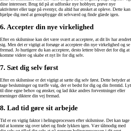
dine interesser. Brug tid på at udforske nye hobbyer, prøve nye
aktiviteter eller tage på eventyr, du altid har ønsket at opleve. Dette kan
hjælpe dig med at genopbygge dit selvværd og finde glæde igen.
6. Accepter din nye virkelighed
Efter en skilsmisse kan det være svært at acceptere, at dit liv har ændret
sig. Men det er vigtigt at forsøge at acceptere din nye virkelighed og se
fremad. Jo hurtigere du kan acceptere, desto lettere bliver det for dig at
komme videre og skabe et nyt liv for dig selv.
7. Sæt dig selv først
Efter en skilsmisse er det vigtigt at sætte dig selv først. Dette betyder at
tage beslutninger og træffe valg, der er bedst for dig og din fremtid. Lyt
til dine egne behov og ønsker, og lad ikke andres forventninger eller
meninger diktere din vej fremad.
8. Lad tid gøre sit arbejde
Tid er en vigtig faktor i helingsprocessen efter skilsmisse. Det kan tage
tid at komme sig over tabet og finde lykken igen. Vær tålmodig med
dig selv og tillad dig selv at gå gennem helingsprocessen i dit eget