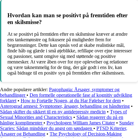
Hvordan kan man se positivt på fremtiden efter
en skilsmisse?
At se positivt på fremtiden efter en skilsmisse kræver at ændre
ens tankemønstre og fokusere på muligheder frem for
begrænsninger. Dette kan opnås ved at skabe realistiske mål,
finde håb og glæde i små øjeblikke, refillape over ejne interesser
og passioner, samt omgive sig med støttende og positive
mennesker. At være åben over for nye oplevelser og relationer
og være taknemmelig for de ting, der går godt i ens liv, kan
også bidrage til en positiv syn på fremtiden efter skilsmissen.
Andre populære artikler:
Pagophagia: Årsager, symptomer og
behandlinger
•
Den formelle operationelle fase af kognitiv udvikling
forklaret
•
How to Fortælle Nogen, at du Har Følelser for dem
•
Anterograd amnesi: Symptomer, årsager, behandling og håndtering
•
Sådan skifter du sikkert til en ny antidepressiv medicin
•
Types of
Sexual Minorities and Characteristics
•
Sådan reagerer du på en
hånlige komplimenter
•
Psychologen William James Citater
•
Sunday
Scaries: Sådan mindsker du angst om søndagen
•
PTSD Kriterier,
Årsager og Behandling
•
The Psychology of Decision-Making