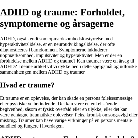
ADHD og traume: Forholdet,
symptomerne og årsagerne
ADHD, også kendt som opmærksomhedsforstyrrelse med
hyperaktivitetslidelse, er en neuroudviklingslidelse, der ofte
diagnosticeres i barndommen. Symptomerne inkluderer
uopmærksomhed, impulsivitet og hyperaktivitet. Men er der en
forbindelse mellem ADHD og traume? Kan traumer være en årsag til
ADHD? I denne artikel vil vi dykke ned i dette spørgsmål og udforske
sammenhængen mellem ADHD og traumer.
Hvad er traume?
Et traume er en oplevelse, der kan skade en persons følelsesmæssige
eller psykiske velbefindende. Det kan være en enkeltstående
begivenhed, såsom et fysisk overfald eller en ulykke, eller det kan
være gentagne traumatiske oplevelser, f.eks. kronisk omsorgssvigt eller
misbrug. Traumer kan have varige virkninger på en persons mentale
sundhed og fungere i hverdagen.