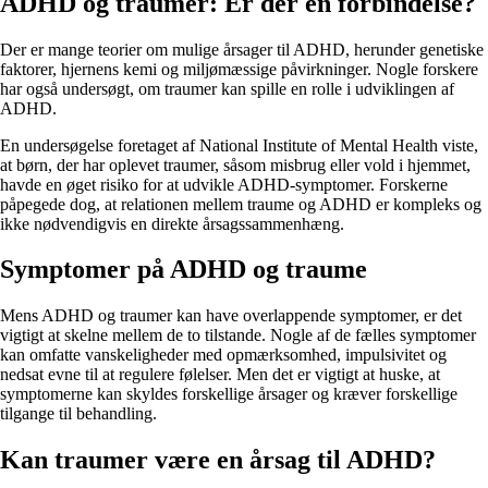
ADHD og traumer: Er der en forbindelse?
Der er mange teorier om mulige årsager til ADHD, herunder genetiske
faktorer, hjernens kemi og miljømæssige påvirkninger. Nogle forskere
har også undersøgt, om traumer kan spille en rolle i udviklingen af
ADHD.
En undersøgelse foretaget af National Institute of Mental Health viste,
at børn, der har oplevet traumer, såsom misbrug eller vold i hjemmet,
havde en øget risiko for at udvikle ADHD-symptomer. Forskerne
påpegede dog, at relationen mellem traume og ADHD er kompleks og
ikke nødvendigvis en direkte årsagssammenhæng.
Symptomer på ADHD og traume
Mens ADHD og traumer kan have overlappende symptomer, er det
vigtigt at skelne mellem de to tilstande. Nogle af de fælles symptomer
kan omfatte vanskeligheder med opmærksomhed, impulsivitet og
nedsat evne til at regulere følelser. Men det er vigtigt at huske, at
symptomerne kan skyldes forskellige årsager og kræver forskellige
tilgange til behandling.
Kan traumer være en årsag til ADHD?