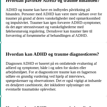
Hvordan påvirker ADHD og traume hinanden?
ADHD og traume kan have en indbyrdes påvirkning på
hinanden. Personer med ADHD kan være mere sårbare over for
traumer på grund af deres vanskeligheder med opmærksomhed
og impulsivitet. Traumer kan igen forværre ADHD-symptomer,
da det øger stressniveauet og vanskelighederne med
følelsesmæssig regulering. Derudover kan traumer føre til
forværring af forsømmelse af behandlingen af ADHD.
Hvordan kan ADHD og traume diagnosticeres?
Diagnosen ADHD er baseret på en omfattende evaluering af
adfærd og symptomer, både i og uden for skolen eller
arbejdsmiljøet. For at diagnosticere traume kan en fagperson
udføre en grundig vurdering ved hjælp af interviews,
spørgeskemaer og observationer. Det er også vigtigt at indsamle
en detaljeret casehistorie, der inkluderer oplysninger om
eventuelle traumatiske oplevelser.