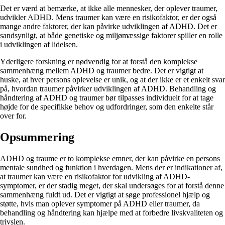
Det er værd at bemærke, at ikke alle mennesker, der oplever traumer,
udvikler ADHD. Mens traumer kan være en risikofaktor, er der også
mange andre faktorer, der kan påvirke udviklingen af ADHD. Det er
sandsynligt, at både genetiske og miljømæssige faktorer spiller en rolle
i udviklingen af lidelsen.
Yderligere forskning er nødvendig for at forstå den komplekse
sammenhæng mellem ADHD og traumer bedre. Det er vigtigt at
huske, at hver persons oplevelse er unik, og at der ikke er et enkelt svar
på, hvordan traumer påvirker udviklingen af ADHD. Behandling og
håndtering af ADHD og traumer bør tilpasses individuelt for at tage
højde for de specifikke behov og udfordringer, som den enkelte står
over for.
Opsummering
ADHD og traume er to komplekse emner, der kan påvirke en persons
mentale sundhed og funktion i hverdagen. Mens der er indikationer af,
at traumer kan være en risikofaktor for udvikling af ADHD-
symptomer, er der stadig meget, der skal undersøges for at forstå denne
sammenhæng fuldt ud. Det er vigtigt at søge professionel hjælp og
støtte, hvis man oplever symptomer på ADHD eller traumer, da
behandling og håndtering kan hjælpe med at forbedre livskvaliteten og
trivslen.