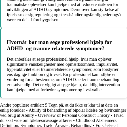
traumatiske oplevelser kan hjælpe med at reducere risikoen for
udviklingen af ADHD-symptomer. Derudover kan styrkelse af
følelsesmæssig regulering og stresshåndteringsfærdigheder også
være en del af forebyggelsen.
Hvornår bør man søge professionel hjælp for
ADHD- og traume-relaterede symptomer?
Det anbefales at søge professionel hjælp, hvis man oplever
signifikante vanskeligheder med opmærksomhed, impulsivitet,
hyperaktivitet eller traumerelaterede symptomer, som forstyrrer
ens daglige funktion og trivsel. En professionel kan udføre en
vurdering for at bestemme, om ADHD- eller traumebehandling
er nødvendig. Det er vigtigt at søge hjælp, da tidlig intervention
kan hjælpe med at forbedre symptomer og livskvalitet.
Andre populære artikler:
5 Tegn på, at du ikke er klar til at date en
enlig forælder
•
Abilify til behandling af bipolar lidelse og bivirkninger
ved brug af Abilify
•
Overview of Personal Construct Theory
•
Hvad
du skal vide om følelsesmæssige affærer
•
Childhood Alzheimers:
Definition, Symptomer, Træk, Årsager, Behandling
•
Forståelse af