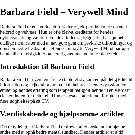
Barbara Field – Verywell Mind
Barbara Field er en anerkendt forfatter og ekspert inden for mentalt
helbred og velvære. Hun er ofte blevet krediteret for hendes
dybdegående og værdiskabende artikler og bøger, der har hjulpet
utallige mennesker med at navigere gennem psykiske udfordringer og
opnå en bedre livskvalitet. Hendes bidrag til Verywell Mind har gjort
hende til en indsigtsfuld og lærerig stemme inden for dette felt.
Introduktion til Barbara Field
Barbara Field har gennem årene etableret sig som en pålidelig kilde til
information og vejledning om mentalt helbred. Hendes passion for
emnet og hendes erfaring som terapeut har gjort hende til en værdsat
ekspert inden for dette felt. Hun er også en anerkendt forfatter med
flere udgivelser på sit CV.
Værdiskabende og hjælpsomme artikler
Det er tydeligt, at Barbara Field er drevet af et ønske om at hjælpe
andre med at opnå bedre mental sundhed. Hendes artikler er altid