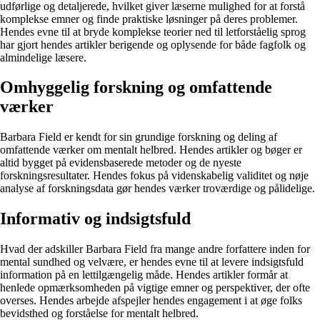
udførlige og detaljerede, hvilket giver læserne mulighed for at forstå
komplekse emner og finde praktiske løsninger på deres problemer.
Hendes evne til at bryde komplekse teorier ned til letforståelig sprog
har gjort hendes artikler berigende og oplysende for både fagfolk og
almindelige læsere.
Omhyggelig forskning og omfattende
værker
Barbara Field er kendt for sin grundige forskning og deling af
omfattende værker om mentalt helbred. Hendes artikler og bøger er
altid bygget på evidensbaserede metoder og de nyeste
forskningsresultater. Hendes fokus på videnskabelig validitet og nøje
analyse af forskningsdata gør hendes værker troværdige og pålidelige.
Informativ og indsigtsfuld
Hvad der adskiller Barbara Field fra mange andre forfattere inden for
mental sundhed og velvære, er hendes evne til at levere indsigtsfuld
information på en lettilgængelig måde. Hendes artikler formår at
henlede opmærksomheden på vigtige emner og perspektiver, der ofte
overses. Hendes arbejde afspejler hendes engagement i at øge folks
bevidsthed og forståelse for mentalt helbred.