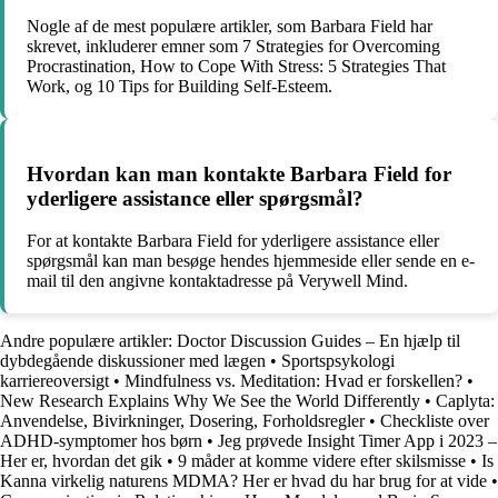
Nogle af de mest populære artikler, som Barbara Field har
skrevet, inkluderer emner som 7 Strategies for Overcoming
Procrastination, How to Cope With Stress: 5 Strategies That
Work, og 10 Tips for Building Self-Esteem.
Hvordan kan man kontakte Barbara Field for
yderligere assistance eller spørgsmål?
For at kontakte Barbara Field for yderligere assistance eller
spørgsmål kan man besøge hendes hjemmeside eller sende en e-
mail til den angivne kontaktadresse på Verywell Mind.
Andre populære artikler:
Doctor Discussion Guides – En hjælp til
dybdegående diskussioner med lægen
•
Sportspsykologi
karriereoversigt
•
Mindfulness vs. Meditation: Hvad er forskellen?
•
New Research Explains Why We See the World Differently
•
Caplyta:
Anvendelse, Bivirkninger, Dosering, Forholdsregler
•
Checkliste over
ADHD-symptomer hos børn
•
Jeg prøvede Insight Timer App i 2023 –
Her er, hvordan det gik
•
9 måder at komme videre efter skilsmisse
•
Is
Kanna virkelig naturens MDMA? Her er hvad du har brug for at vide
•