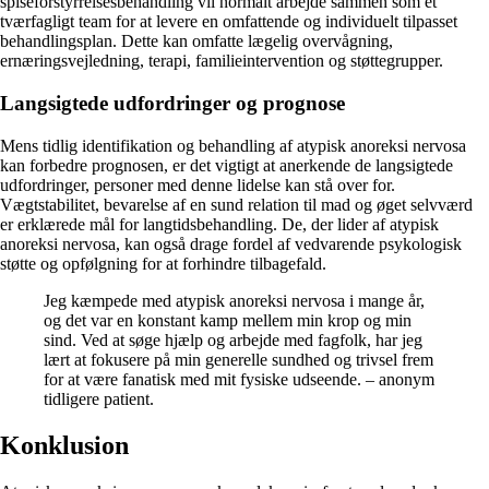
spiseforstyrrelsesbehandling vil normalt arbejde sammen som et
tværfagligt team for at levere en omfattende og individuelt tilpasset
behandlingsplan. Dette kan omfatte lægelig overvågning,
ernæringsvejledning, terapi, familieintervention og støttegrupper.
Langsigtede udfordringer og prognose
Mens tidlig identifikation og behandling af atypisk anoreksi nervosa
kan forbedre prognosen, er det vigtigt at anerkende de langsigtede
udfordringer, personer med denne lidelse kan stå over for.
Vægtstabilitet, bevarelse af en sund relation til mad og øget selvværd
er erklærede mål for langtidsbehandling. De, der lider af atypisk
anoreksi nervosa, kan også drage fordel af vedvarende psykologisk
støtte og opfølgning for at forhindre tilbagefald.
Jeg kæmpede med atypisk anoreksi nervosa i mange år,
og det var en konstant kamp mellem min krop og min
sind. Ved at søge hjælp og arbejde med fagfolk, har jeg
lært at fokusere på min generelle sundhed og trivsel frem
for at være fanatisk med mit fysiske udseende. – anonym
tidligere patient.
Konklusion