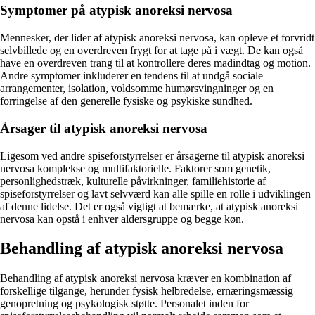
Symptomer på atypisk anoreksi nervosa
Mennesker, der lider af atypisk anoreksi nervosa, kan opleve et forvridt
selvbillede og en overdreven frygt for at tage på i vægt. De kan også
have en overdreven trang til at kontrollere deres madindtag og motion.
Andre symptomer inkluderer en tendens til at undgå sociale
arrangementer, isolation, voldsomme humørsvingninger og en
forringelse af den generelle fysiske og psykiske sundhed.
Årsager til atypisk anoreksi nervosa
Ligesom ved andre spiseforstyrrelser er årsagerne til atypisk anoreksi
nervosa komplekse og multifaktorielle. Faktorer som genetik,
personlighedstræk, kulturelle påvirkninger, familiehistorie af
spiseforstyrrelser og lavt selvværd kan alle spille en rolle i udviklingen
af denne lidelse. Det er også vigtigt at bemærke, at atypisk anoreksi
nervosa kan opstå i enhver aldersgruppe og begge køn.
Behandling af atypisk anoreksi nervosa
Behandling af atypisk anoreksi nervosa kræver en kombination af
forskellige tilgange, herunder fysisk helbredelse, ernæringsmæssig
genopretning og psykologisk støtte. Personalet inden for