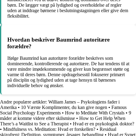
børn. De lægger vægt på lydighed og overholdelse af regler
uden at inddrage børnene i beslutningstagningen eller give dem
fleksibilitet.
Hvordan beskriver Baumrind autoritære
forældre?
Ifølge Baumrind kan autoritære forældre beskrives som
dominerende, kontrollerende og autoritære. De har tendens til at
være mindre imødekommende og giver kun begrænset støtte og
varme til deres børn. Denne opdragelsesstil fokuserer primært
på disciplin og lydighed uden at tage hensyn til børnenes
individuelle behov og ønsker.
Andre populære artikler:
William James – Psykologiens fader i
Amerika
•
10 Værste Komplimenter, du kan give nogen
•
Famous
Social Psychology Experiments
•
How to Meditate With Crystals
•
9
måder at komme videre efter skilsmisse
•
How to Get Help When
There’s a Waitlist to See a Therapist
•
Hvad er en psykologisk doktor?
•
Mindfulness vs. Meditation: Hvad er forskellen?
•
Residual
skizofreni: Definition, symptomer, årsager, behandling
•
Hvad er Synet