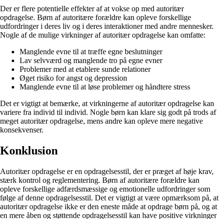
Der er flere potentielle effekter af at vokse op med autoritær
opdragelse. Børn af autoritære forældre kan opleve forskellige
udfordringer i deres liv og i deres interaktioner med andre mennesker.
Nogle af de mulige virkninger af autoritær opdragelse kan omfatte:
Manglende evne til at træffe egne beslutninger
Lav selvværd og manglende tro på egne evner
Problemer med at etablere sunde relationer
Øget risiko for angst og depression
Manglende evne til at løse problemer og håndtere stress
Det er vigtigt at bemærke, at virkningerne af autoritær opdragelse kan
variere fra individ til individ. Nogle børn kan klare sig godt på trods af
meget autoritær opdragelse, mens andre kan opleve mere negative
konsekvenser.
Konklusion
Autoritær opdragelse er en opdragelsesstil, der er præget af høje krav,
stærk kontrol og reglementering. Børn af autoritære forældre kan
opleve forskellige adfærdsmæssige og emotionelle udfordringer som
følge af denne opdragelsesstil. Det er vigtigt at være opmærksom på, at
autoritær opdragelse ikke er den eneste måde at opdrage børn på, og at
en mere åben og støttende opdragelsesstil kan have positive virkninger