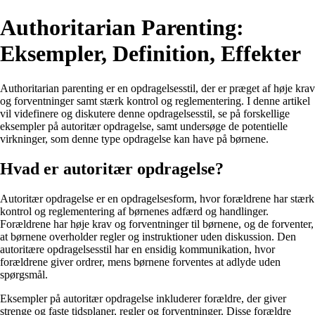
Authoritarian Parenting:
Eksempler, Definition, Effekter
Authoritarian parenting er en opdragelsesstil, der er præget af høje krav
og forventninger samt stærk kontrol og reglementering. I denne artikel
vil videfinere og diskutere denne opdragelsesstil, se på forskellige
eksempler på autoritær opdragelse, samt undersøge de potentielle
virkninger, som denne type opdragelse kan have på børnene.
Hvad er autoritær opdragelse?
Autoritær opdragelse er en opdragelsesform, hvor forældrene har stærk
kontrol og reglementering af børnenes adfærd og handlinger.
Forældrene har høje krav og forventninger til børnene, og de forventer,
at børnene overholder regler og instruktioner uden diskussion. Den
autoritære opdragelsesstil har en ensidig kommunikation, hvor
forældrene giver ordrer, mens børnene forventes at adlyde uden
spørgsmål.
Eksempler på autoritær opdragelse inkluderer forældre, der giver
strenge og faste tidsplaner, regler og forventninger. Disse forældre