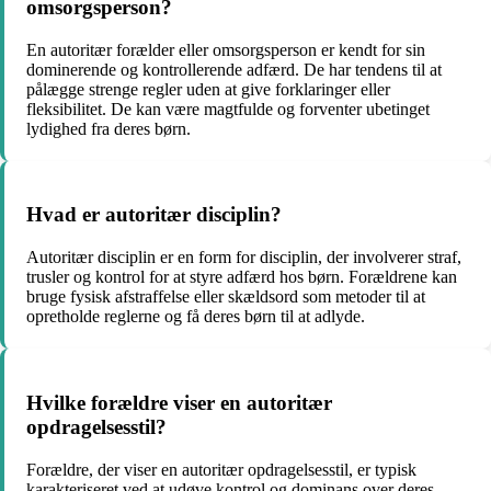
omsorgsperson?
En autoritær forælder eller omsorgsperson er kendt for sin
dominerende og kontrollerende adfærd. De har tendens til at
pålægge strenge regler uden at give forklaringer eller
fleksibilitet. De kan være magtfulde og forventer ubetinget
lydighed fra deres børn.
Hvad er autoritær disciplin?
Autoritær disciplin er en form for disciplin, der involverer straf,
trusler og kontrol for at styre adfærd hos børn. Forældrene kan
bruge fysisk afstraffelse eller skældsord som metoder til at
opretholde reglerne og få deres børn til at adlyde.
Hvilke forældre viser en autoritær
opdragelsesstil?
Forældre, der viser en autoritær opdragelsesstil, er typisk
karakteriseret ved at udøve kontrol og dominans over deres