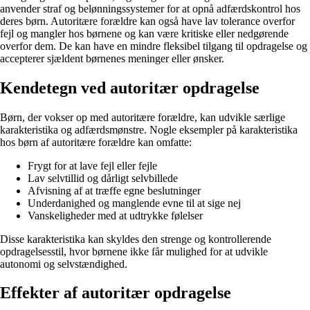
anvender straf og belønningssystemer for at opnå adfærdskontrol hos
deres børn. Autoritære forældre kan også have lav tolerance overfor
fejl og mangler hos børnene og kan være kritiske eller nedgørende
overfor dem. De kan have en mindre fleksibel tilgang til opdragelse og
accepterer sjældent børnenes meninger eller ønsker.
Kendetegn ved autoritær opdragelse
Børn, der vokser op med autoritære forældre, kan udvikle særlige
karakteristika og adfærdsmønstre. Nogle eksempler på karakteristika
hos børn af autoritære forældre kan omfatte:
Frygt for at lave fejl eller fejle
Lav selvtillid og dårligt selvbillede
Afvisning af at træffe egne beslutninger
Underdanighed og manglende evne til at sige nej
Vanskeligheder med at udtrykke følelser
Disse karakteristika kan skyldes den strenge og kontrollerende
opdragelsesstil, hvor børnene ikke får mulighed for at udvikle
autonomi og selvstændighed.
Effekter af autoritær opdragelse