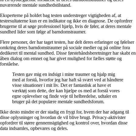
nuværende mentale sundhedstilstand.
Eksperterne på holdet bag testen understreger vigtigheden af, at
testresultaterne kun er en indikator og ikke en diagnose. De opfordrer
brugerne til at søge professionel hjælp, hvis de føler, at deres mentale
sundhed lider som følge af barndomstraumer.
Flere personer, der har taget testen, har delt deres erfaringer og følelser
omkring deres barndomstraumer på sociale medier og på online fora
dedikeret til mental sundhed. Disse førstehåndsberetninger har skabt en
åben dialog om emnet og har givet mulighed for fælles støtte og
forståelse.
Testen gav mig en indsigt i mine traumer og hjalp mig
med at forstå, hvorfor jeg har haft så svært ved at håndtere
visse situationer i mit liv. Det er fantastisk at have et
værktøj som dette, der kan hjælpe os med at forstå vores
egne oplevelser og finde veje til helbredelse, udtaler en
bruger på det populære mentale sundhedsforum.
Ikke desto mindre er der stadig en frygt for, hvem der har adgang til
disse oplysninger og hvordan de vil blive brugt. Privacy-aktivister
opfordrer til større gennemsigtighed og kontrol over, hvordan disse
data indsamles, opbevares og deles.