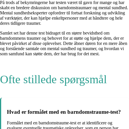
På trods af bekymringerne har testen været til gavn for mange og har
skabt en bredere diskussion om barndomstraumaer og mental sundhed.
Mental sundhedseksperter opfordrer til fortsat forskning og udvikling
af værktøjer, der kan hjælpe enkeltpersoner med at håndtere og hele
deres tidligere traumer.
Samlet set har denne test bidraget til en større bevidsthed om
barndommens traumer og behovet for at støtte og hjælpe dem, der er
blevet påvirket af disse oplevelser. Dette åbner døren for en mere åben
og forstående samtale om mental sundhed og traumer, og hvordan vi
som samfund kan støtte dem, der har brug for det mest.
Ofte stillede spørgsmål
Hvad er formålet med en barndomstraume-test?
Formålet med en barndomstraume-test er at identificere og
evaluere eventuelle traumatiske oplevelser, som en person har