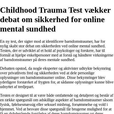
Childhood Trauma Test vækker
debat om sikkerhed for online
mental sundhed
En ny test, der sigter mod at identificere barndomstraumer, har for
nylig skabt stor debat om sikkerheden ved online mental sundhed.
Testen, der er udviklet af et hold af psykologer og forskere, har til
formål at hjælpe enkeltpersoner med at forstå og håndtere virkningerne
af barndomstraumer på deres mentale sundhed.
Debatten opstod, da nogle eksperter og aktivister udtrykte bekymring
over privatlivets fred og sikkerheden ved at dele personlige
oplysninger om barndomstraumer online. Disse bekymringer blev
yderligere forstærket af frygten for, at sådanne oplysninger kunne blive
udnyttet af tredjepart.
Testen er designet til at være både omfattende og detaljeret og består af
en række spørgsmål om adskillige aspekter af barndomstraumer såsom
fysisk, følelsesmæssig eller seksuel misbrug, forsømmelse og vold i
hjemmet. Ved at besvare disse spørgsmål får brugerne mulighed for at
få en dybdegående forståelse af deres barndomstraumer og deres