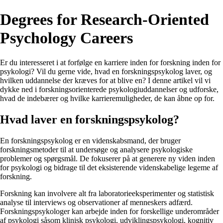
Degrees for Research-Oriented
Psychology Careers
Er du interesseret i at forfølge en karriere inden for forskning inden for
psykologi? Vil du gerne vide, hvad en forskningspsykolog laver, og
hvilken uddannelse der kræves for at blive en? I denne artikel vil vi
dykke ned i forskningsorienterede psykologiuddannelser og udforske,
hvad de indebærer og hvilke karrieremuligheder, de kan åbne op for.
Hvad laver en forskningspsykolog?
En forskningspsykolog er en videnskabsmand, der bruger
forskningsmetoder til at undersøge og analysere psykologiske
problemer og spørgsmål. De fokuserer på at generere ny viden inden
for psykologi og bidrage til det eksisterende videnskabelige legeme af
forskning.
Forskning kan involvere alt fra laboratorieeksperimenter og statistisk
analyse til interviews og observationer af menneskers adfærd.
Forskningspsykologer kan arbejde inden for forskellige underområder
af psykologi såsom klinisk psykologi, udviklingspsykologi, kognitiv