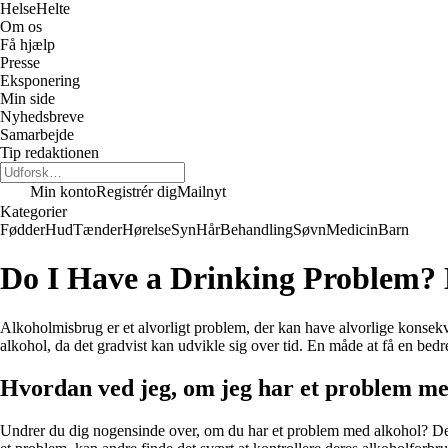
Helse
Helte
Om os
Få hjælp
Presse
Eksponering
Min side
Nyhedsbreve
Samarbejde
Tip redaktionen
Min konto
Registrér dig
Mailnyt
Kategorier
Fødder
Hud
Tænder
Hørelse
Syn
Hår
Behandling
Søvn
Medicin
Barn
Do I Have a Drinking Problem? Br
Alkoholmisbrug er et alvorligt problem, der kan have alvorlige konsek
alkohol, da det gradvist kan udvikle sig over tid. En måde at få en bedr
Hvordan ved jeg, om jeg har et problem me
Undrer du dig nogensinde over, om du har et problem med alkohol? Det 