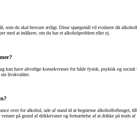
ål, som du skal besvare ærligt. Disse spørgsmål vil evaluere dit alkoho
lper med at indikere, om du har et alkoholproblem eller ej.
emer?
sbrug kan have alvorlige konsekvenser for både fysisk, psykisk og socia
in livskvalitet.
em?
ance over for alkohol, ude af stand til at begrænse alkoholforbruget, t
r venner på grund af drikkevaner og fortsættelse af at drikke på trods a