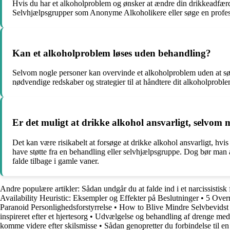
Hvis du har et alkoholproblem og ønsker at ændre din drikkeadfærd, 
Selvhjælpsgrupper som Anonyme Alkoholikere eller søge en professio
Kan et alkoholproblem løses uden behandling?
Selvom nogle personer kan overvinde et alkoholproblem uden at søg
nødvendige redskaber og strategier til at håndtere dit alkoholprobl
Er det muligt at drikke alkohol ansvarligt, selvom
Det kan være risikabelt at forsøge at drikke alkohol ansvarligt, h
have støtte fra en behandling eller selvhjælpsgruppe. Dog bør man 
falde tilbage i gamle vaner.
Andre populære artikler:
Sådan undgår du at falde ind i et narcissistis
Availability Heuristic: Eksempler og Effekter på Beslutninger
•
5 Overr
Paranoid Personlighedsforstyrrelse
•
How to Blive Mindre Selvbevidst i
inspireret efter et hjertesorg
•
Udvælgelse og behandling af drenge m
komme videre efter skilsmisse
•
Sådan genopretter du forbindelse til 