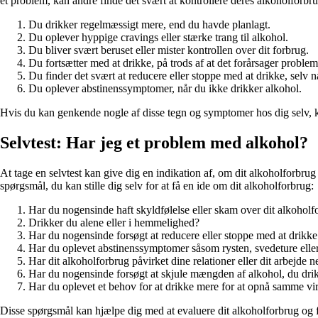
et problem, kan andre finde det svært at kontrollere deres alkoholforb
Du drikker regelmæssigt mere, end du havde planlagt.
Du oplever hyppige cravings eller stærke trang til alkohol.
Du bliver svært beruset eller mister kontrollen over dit forbrug.
Du fortsætter med at drikke, på trods af at det forårsager problemer
Du finder det svært at reducere eller stoppe med at drikke, selv n
Du oplever abstinenssymptomer, når du ikke drikker alkohol.
Hvis du kan genkende nogle af disse tegn og symptomer hos dig selv, kan
Selvtest: Har jeg et problem med alkohol?
At tage en selvtest kan give dig en indikation af, om dit alkoholforbrug
spørgsmål, du kan stille dig selv for at få en ide om dit alkoholforbrug:
Har du nogensinde haft skyldfølelse eller skam over dit alkoholf
Drikker du alene eller i hemmelighed?
Har du nogensinde forsøgt at reducere eller stoppe med at drikk
Har du oplevet abstinenssymptomer såsom rysten, svedeture elle
Har dit alkoholforbrug påvirket dine relationer eller dit arbejde n
Har du nogensinde forsøgt at skjule mængden af alkohol, du dri
Har du oplevet et behov for at drikke mere for at opnå samme vi
Disse spørgsmål kan hjælpe dig med at evaluere dit alkoholforbrug og fi