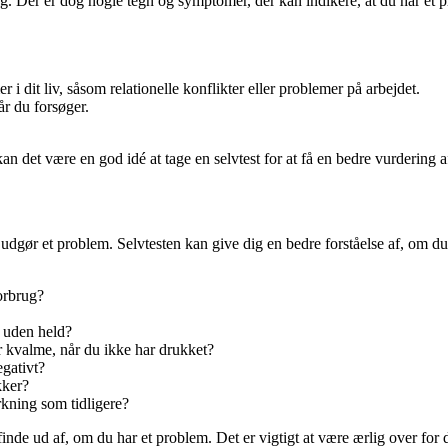
rug. Der er dog nogle tegn og symptomer, der kan indikere, at du har et
 i dit liv, såsom relationelle konflikter eller problemer på arbejdet.
år du forsøger.
 det være en god idé at tage en selvtest for at få en bedre vurdering a
 udgør et problem. Selvtesten kan give dig en bedre forståelse af, om du
orbrug?
e uden held?
r kvalme, når du ikke har drukket?
egativt?
kker?
rkning som tidligere?
nde ud af, om du har et problem. Det er vigtigt at være ærlig over for d