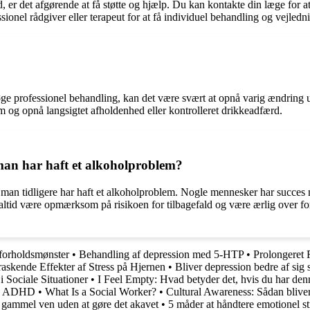
er det afgørende at få støtte og hjælp. Du kan kontakte din læge for at 
nel rådgiver eller terapeut for at få individuel behandling og vejledn
e professionel behandling, kan det være svært at opnå varig ændring ud
em og opnå langsigtet afholdenhed eller kontrolleret drikkeadfærd.
 man har haft et alkoholproblem?
vis man tidligere har haft et alkoholproblem. Nogle mennesker har succe
altid være opmærksom på risikoen for tilbagefald og være ærlig over f
k forholdsmønster
•
Behandling af depression med 5-HTP
•
Prolongeret
askende Effekter af Stress på Hjernen
•
Bliver depression bedre af sig 
 Sociale Situationer
•
I Feel Empty: Hvad betyder det, hvis du har den
ed ADHD
•
What Is a Social Worker?
•
Cultural Awareness: Sådan bliver 
en gammel ven uden at gøre det akavet
•
5 måder at håndtere emotionel st