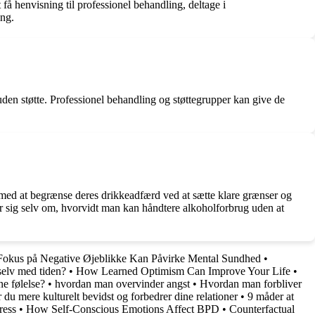
få henvisning til professionel behandling, deltage i
ing.
en støtte. Professionel behandling og støttegrupper kan give de
s med at begrænse deres drikkeadfærd ved at sætte klare grænser og
or sig selv om, hvorvidt man kan håndtere alkoholforbrug uden at
 Fokus på Negative Øjeblikke Kan Påvirke Mental Sundhed
•
selv med tiden?
•
How Learned Optimism Can Improve Your Life
•
ne følelse?
•
hvordan man overvinder angst
•
Hvordan man forbliver
du mere kulturelt bevidst og forbedrer dine relationer
•
9 måder at
ress
•
How Self-Conscious Emotions Affect BPD
•
Counterfactual