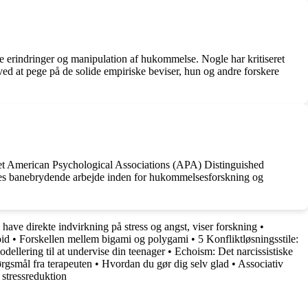
ke erindringer og manipulation af hukommelse. Nogle har kritiseret
ved at pege på de solide empiriske beviser, hun og andre forskere
aget American Psychological Associations (APA) Distinguished
 hendes banebrydende arbejde inden for hukommelsesforskning og
 have direkte indvirkning på stress og angst, viser forskning
•
oid
•
Forskellen mellem bigami og polygami
•
5 Konfliktløsningsstile:
ellering til at undervise din teenager
•
Echoism: Det narcissistiske
rgsmål fra terapeuten
•
Hvordan du gør dig selv glad
•
Associativ
 stressreduktion