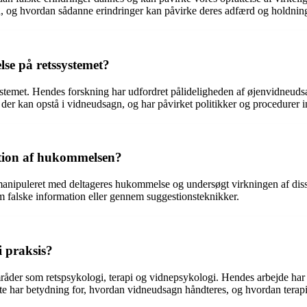
d, og hvordan sådanne erindringer kan påvirke deres adfærd og holdning
lse på retssystemet?
systemet. Hendes forskning har udfordret pålideligheden af øjenvidneud
, der kan opstå i vidneudsagn, og har påvirket politikker og procedurer 
tion af hukommelsen?
 manipuleret med deltageres hukommelse og undersøgt virkningen af dis
em falske information eller gennem suggestionsteknikker.
 praksis?
mråder som retspsykologi, terapi og vidnepsykologi. Hendes arbejde har
 har betydning for, hvordan vidneudsagn håndteres, og hvordan terapi k