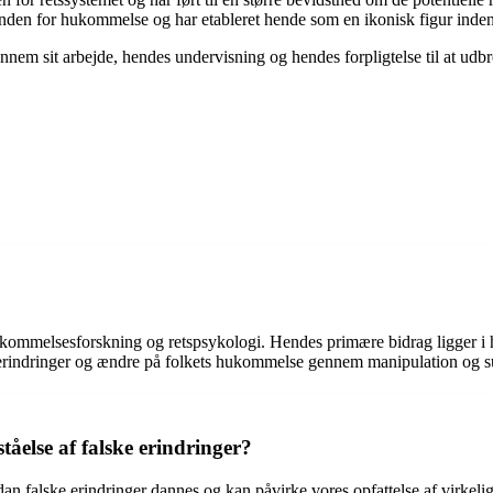
r inden for hukommelse og har etableret hende som en ikonisk figur inde
ennem sit arbejde, hendes undervisning og hendes forpligtelse til at ud
ukommelsesforskning og retspsykologi. Hendes primære bidrag ligger i h
e erindringer og ændre på folkets hukommelse gennem manipulation og s
tåelse af falske erindringer?
dan falske erindringer dannes og kan påvirke vores opfattelse af virkel