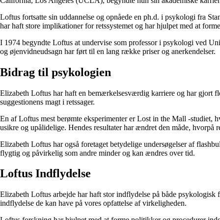
California, Los Angeles (UCLA), begyndte hun sin akademiske karrier
Loftus fortsatte sin uddannelse og opnåede en ph.d. i psykologi fra S
har haft store implikationer for retssystemet og har hjulpet med at for
I 1974 begyndte Loftus at undervise som professor i psykologi ved Uni
og øjenvidneudsagn har ført til en lang række priser og anerkendelser.
Bidrag til psykologien
Elizabeth Loftus har haft en bemærkelsesværdig karriere og har gjort f
suggestionens magt i retssager.
En af Loftus mest berømte eksperimenter er Lost in the Mall -studiet,
usikre og upålidelige. Hendes resultater har ændret den måde, hvorpå re
Elizabeth Loftus har også foretaget betydelige undersøgelser af flas
flygtig og påvirkelig som andre minder og kan ændres over tid.
Loftus Indflydelse
Elizabeth Loftus arbejde har haft stor indflydelse på både psykologisk 
indflydelse de kan have på vores opfattelse af virkeligheden.
Loftus forskning har hjulpet med at forme politikker og procedurer inden