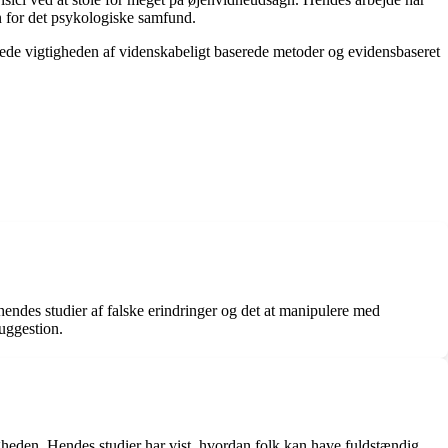
n for det psykologiske samfund.
brede vigtigheden af videnskabeligt baserede metoder og evidensbaseret
endes studier af falske erindringer og det at manipulere med
uggestion.
igheden. Hendes studier har vist, hvordan folk kan have fuldstændig