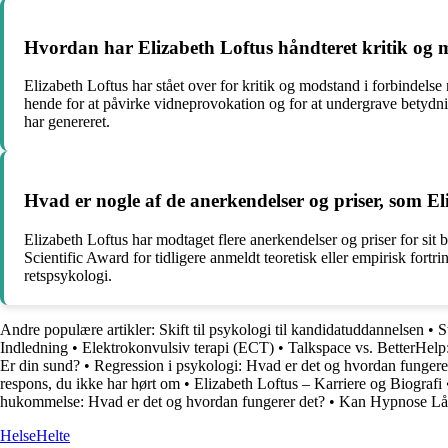
Hvordan har Elizabeth Loftus håndteret kritik og 
Elizabeth Loftus har stået over for kritik og modstand i forbindels
hende for at påvirke vidneprovokation og for at undergrave betydnin
har genereret.
Hvad er nogle af de anerkendelser og priser, som El
Elizabeth Loftus har modtaget flere anerkendelser og priser for si
Scientific Award for tidligere anmeldt teoretisk eller empirisk for
retspsykologi.
Andre populære artikler:
Skift til psykologi til kandidatuddannelsen
•
S
Indledning
•
Elektrokonvulsiv terapi (ECT)
•
Talkspace vs. BetterHelp
Er din sund?
•
Regression i psykologi: Hvad er det og hvordan fungere
respons, du ikke har hørt om
•
Elizabeth Loftus – Karriere og Biografi
hukommelse: Hvad er det og hvordan fungerer det?
•
Kan Hypnose Lås
Helse
Helte