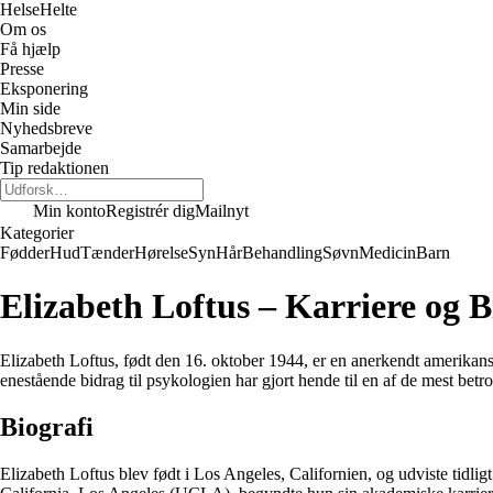
Helse
Helte
Om os
Få hjælp
Presse
Eksponering
Min side
Nyhedsbreve
Samarbejde
Tip redaktionen
Min konto
Registrér dig
Mailnyt
Kategorier
Fødder
Hud
Tænder
Hørelse
Syn
Hår
Behandling
Søvn
Medicin
Barn
Elizabeth Loftus – Karriere og B
Elizabeth Loftus, født den 16. oktober 1944, er en anerkendt amerika
enestående bidrag til psykologien har gjort hende til en af de mest betro
Biografi
Elizabeth Loftus blev født i Los Angeles, Californien, og udviste tidlig