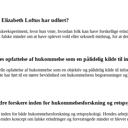
 Elizabeth Loftus har udført?
ykkeeksperiment, hvor hun viste, hvordan folk kan have forskellige eri
falske minder om at have oplevet vold eller seksuelt misbrug, for at dem
s opfattelse af hukommelse som en pålidelig kilde til 
onelle opfattelse af hukommelse som en objektiv og pålidelig kilde til 
ette har ført til en større bevidsthed om hukommelsens begrænsninger og 
ndre forskere inden for hukommelsesforskning og retsp
re inden for både hukommelsesforskning og retspsykologi. Hendes arbejd
endes koncept om falske erindringer og forvrængede minder er blevet en