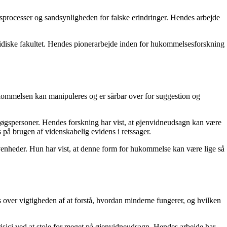
sprocesser og sandsynligheden for falske erindringer. Hendes arbejde
ridiske fakultet. Hendes pionerarbejde inden for hukommelsesforskning
hukommelsen kan manipuleres og er sårbar over for suggestion og
søgspersoner. Hendes forskning har vist, at øjenvidneudsagn kan være
 på brugen af videnskabelig evidens i retssager.
enheder. Hun har vist, at denne form for hukommelse kan være lige så
s over vigtigheden af at forstå, hvordan minderne fungerer, og hvilken
 risici ved at stole for meget på øjenvidneudsagn. Hendes arbejde har