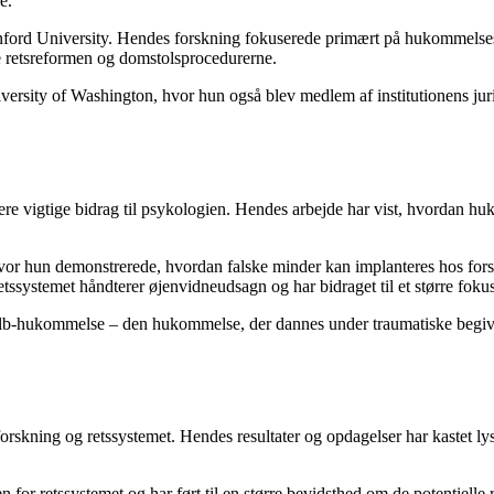
e.
tanford University. Hendes forskning fokuserede primært på hukommelse
me retsreformen og domstolsprocedurerne.
versity of Washington, hvor hun også blev medlem af institutionens ju
lere vigtige bidrag til psykologien. Hendes arbejde har vist, hvordan 
 hvor hun demonstrerede, hvordan falske minder kan implanteres hos for
tssystemet håndterer øjenvidneudsagn og har bidraget til et større fokus
hbulb-hukommelse – den hukommelse, der dannes under traumatiske begiv
forskning og retssystemet. Hendes resultater og opdagelser har kastet ly
 for retssystemet og har ført til en større bevidsthed om de potentielle