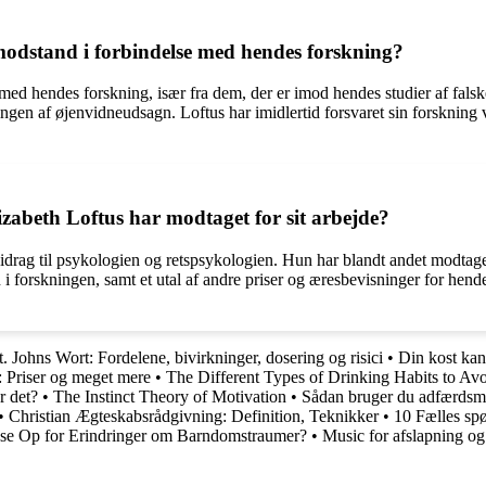
modstand i forbindelse med hendes forskning?
e med hendes forskning, især fra dem, der er imod hendes studier af fals
gen af øjenvidneudsagn. Loftus har imidlertid forsvaret sin forskning 
izabeth Loftus har modtaget for sit arbejde?
t bidrag til psykologien og retspsykologien. Hun har blandt andet modt
trin i forskningen, samt et utal af andre priser og æresbevisninger for
t. Johns Wort: Fordelene, bivirkninger, dosering og risici
•
Din kost kan
: Priser og meget mere
•
The Different Types of Drinking Habits to Av
r det?
•
The Instinct Theory of Motivation
•
Sådan bruger du adfærdsmod
•
Christian Ægteskabsrådgivning: Definition, Teknikker
•
10 Fælles spø
e Op for Erindringer om Barndomstraumer?
•
Music for afslapning og