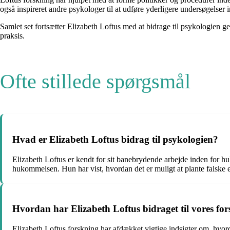
også inspireret andre psykologer til at udføre yderligere undersøgelse
Samlet set fortsætter Elizabeth Loftus med at bidrage til psykologien g
praksis.
Ofte stillede spørgsmål
Hvad er Elizabeth Loftus bidrag til psykologien?
Elizabeth Loftus er kendt for sit banebrydende arbejde inden for h
hukommelsen. Hun har vist, hvordan det er muligt at plante falsk
Hvordan har Elizabeth Loftus bidraget til vores fors
Elizabeth Loftus forskning har afdækket vigtige indsigter om, hvor