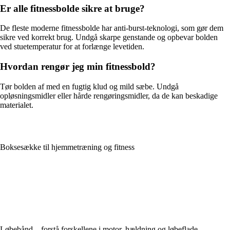
Er alle fitnessbolde sikre at bruge?
De fleste moderne fitnessbolde har anti-burst-teknologi, som gør dem
sikre ved korrekt brug. Undgå skarpe genstande og opbevar bolden
ved stuetemperatur for at forlænge levetiden.
Hvordan rengør jeg min fitnessbold?
Tør bolden af med en fugtig klud og mild sæbe. Undgå
opløsningsmidler eller hårde rengøringsmidler, da de kan beskadige
materialet.
Boksesække til hjemmetræning og fitness
Løbebånd – forstå forskellene i motor, hældning og løbeflade