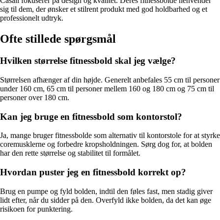
Casall fokuserer på design og kvalitet. Deres fitnessbolde henvender
sig til dem, der ønsker et stilrent produkt med god holdbarhed og et
professionelt udtryk.
Ofte stillede spørgsmål
Hvilken størrelse fitnessbold skal jeg vælge?
Størrelsen afhænger af din højde. Generelt anbefales 55 cm til personer
under 160 cm, 65 cm til personer mellem 160 og 180 cm og 75 cm til
personer over 180 cm.
Kan jeg bruge en fitnessbold som kontorstol?
Ja, mange bruger fitnessbolde som alternativ til kontorstole for at styrke
coremusklerne og forbedre kropsholdningen. Sørg dog for, at bolden
har den rette størrelse og stabilitet til formålet.
Hvordan puster jeg en fitnessbold korrekt op?
Brug en pumpe og fyld bolden, indtil den føles fast, men stadig giver
lidt efter, når du sidder på den. Overfyld ikke bolden, da det kan øge
risikoen for punktering.