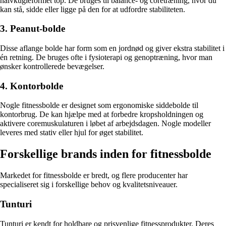
halvkugleformet top. De bruges til balance- og coretræning, hvor du
kan stå, sidde eller ligge på den for at udfordre stabiliteten.
3. Peanut-bolde
Disse aflange bolde har form som en jordnød og giver ekstra stabilitet i
én retning. De bruges ofte i fysioterapi og genoptræning, hvor man
ønsker kontrollerede bevægelser.
4. Kontorbolde
Nogle fitnessbolde er designet som ergonomiske siddebolde til
kontorbrug. De kan hjælpe med at forbedre kropsholdningen og
aktivere coremuskulaturen i løbet af arbejdsdagen. Nogle modeller
leveres med stativ eller hjul for øget stabilitet.
Forskellige brands inden for fitnessbolde
Markedet for fitnessbolde er bredt, og flere producenter har
specialiseret sig i forskellige behov og kvalitetsniveauer.
Tunturi
Tunturi er kendt for holdbare og prisvenlige fitnessprodukter. Deres