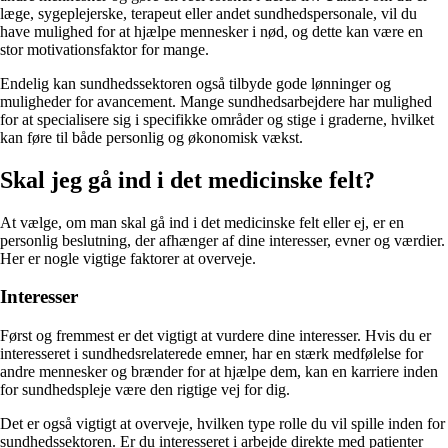
læge, sygeplejerske, terapeut eller andet sundhedspersonale, vil du
have mulighed for at hjælpe mennesker i nød, og dette kan være en
stor motivationsfaktor for mange.
Endelig kan sundhedssektoren også tilbyde gode lønninger og
muligheder for avancement. Mange sundhedsarbejdere har mulighed
for at specialisere sig i specifikke områder og stige i graderne, hvilket
kan føre til både personlig og økonomisk vækst.
Skal jeg gå ind i det medicinske felt?
At vælge, om man skal gå ind i det medicinske felt eller ej, er en
personlig beslutning, der afhænger af dine interesser, evner og værdier.
Her er nogle vigtige faktorer at overveje.
Interesser
Først og fremmest er det vigtigt at vurdere dine interesser. Hvis du er
interesseret i sundhedsrelaterede emner, har en stærk medfølelse for
andre mennesker og brænder for at hjælpe dem, kan en karriere inden
for sundhedspleje være den rigtige vej for dig.
Det er også vigtigt at overveje, hvilken type rolle du vil spille inden for
sundhedssektoren. Er du interesseret i arbejde direkte med patienter