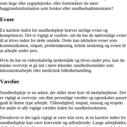
som læge eller sygeplejerske, eller foretrækker du mere
baggrundsinformation som forsker eller sundhedsadministrator?
Evner
En karriere inden for sundhedspleje kræver særlige evner og
kompetencer. Det er vigtigt at vurdere, om du har de nødvendige evner
til at trives inden for dette område. Dette kan inkludere evner som
kommunikation, empati, problemløsning, kritisk tænkning og evnen til
at arbejde under pres.
Hvis du har en videnskabelig tænkemåde og trives under pres, kan du
måske overveje at gå ind i mere tekniske sundhedsområder som
laboratoriearbejde eller medicinsk billedbehandling.
Værdier
Sundhedspleje er en sektor, der stiller store krav til medarbejderne. Det
er vigtigt at overveje, om dine personlige værdier og egenskaber passer
godt til denne type arbejde. Tålmodighed, empati, omsorg og respekt
for andre er alle vigtige værdier inden for sundhedssektoren.
Derudover er det også vigtigt at være klar over, at en karriere inden for
sundhedspleje kan være krævende og udfordrende. Lange arbejdstider,