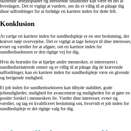
skiftende arbejdsplaner og stressende situationer kan være en del af
hverdagen. Det er vigtigt at vurdere, om du er villig til at påtage dig
disse udfordringer for at forfølge en karriere inden for dette felt.
Konklusion
At vælge en karriere inden for sundhedspleje er en stor beslutning, der
kræver nøje overvejelse. Det er vigtigt at tage hensyn til dine interesser,
evner og værdier for at afgøre, om en karriere inden for
sundhedssektoren er den rigtige vej for dig.
Hvis du brænder for at hjælpe andre mennesker, er interesseret i
sundhedsrelaterede emner og er villig til at påtage dig de krævende
udfordringer, kan en karriere inden for sundhedspleje være en givende
og berigende mulighed.
Et job inden for sundhedssektoren kan tilbyde stabilitet, gode
jobmuligheder, mulighed for avancement og muligheden for at gøre en
positiv forskel i menneskers liv. Vurder dine interesser, evner og
værdier, og tag en kvalificeret beslutning om, hvorvidt et job inden for
sundhedspleje er det rigtige valg for dig.