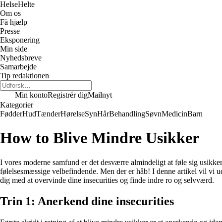
Helse
Helte
Om os
Få hjælp
Presse
Eksponering
Min side
Nyhedsbreve
Samarbejde
Tip redaktionen
Min konto
Registrér dig
Mailnyt
Kategorier
Fødder
Hud
Tænder
Hørelse
Syn
Hår
Behandling
Søvn
Medicin
Barn
How to Blive Mindre Usikker
I vores moderne samfund er det desværre almindeligt at føle sig usikker 
følelsesmæssige velbefindende. Men der er håb! I denne artikel vil vi ud
dig med at overvinde dine insecurities og finde indre ro og selvværd.
Trin 1: Anerkend dine insecurities