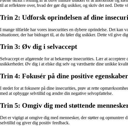
Første skridt i retning af at blive mindre usikker er at anerkende og ide
til at reflektere over, hvad der gør dig usikker, og skriv det ned. Dette 
Trin 2: Udforsk oprindelsen af dine insecuri
I mange tilfælde har vores insecurities en dybere oprindelse. Det kan v
situationer, der har bidraget til, at du føler dig usikker. Dette vil give
Trin 3: Øv dig i selvaccept
Selvaccept er afgørende for at bekæmpe insecurities. Lær at acceptere 
usikkerheder. Øv dig i at elske dig selv og værdsætte dine unikke kvalit
Trin 4: Fokusér på dine positive egenskabe
I stedet for at fokusere på dine insecurities, prøv at rette opmærksomh
med at opbygge selvtillid og ændre din negative selvopfattelse.
Trin 5: Omgiv dig med støttende menneske
Det er vigtigt at omgive dig med mennesker, der støtter og opmuntrer di
selvtillid og giver dig positiv feedback.