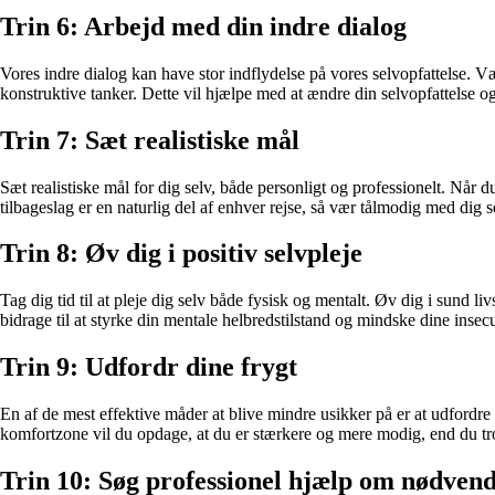
Trin 6: Arbejd med din indre dialog
Vores indre dialog kan have stor indflydelse på vores selvopfattelse. 
konstruktive tanker. Dette vil hjælpe med at ændre din selvopfattelse og
Trin 7: Sæt realistiske mål
Sæt realistiske mål for dig selv, både personligt og professionelt. Når du
tilbageslag er en naturlig del af enhver rejse, så vær tålmodig med dig s
Trin 8: Øv dig i positiv selvpleje
Tag dig tid til at pleje dig selv både fysisk og mentalt. Øv dig i sund li
bidrage til at styrke din mentale helbredstilstand og mindske dine insecu
Trin 9: Udfordr dine frygt
En af de mest effektive måder at blive mindre usikker på er at udfordre 
komfortzone vil du opdage, at du er stærkere og mere modig, end du tr
Trin 10: Søg professionel hjælp om nødvend