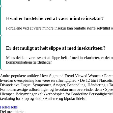
Hvad er fordelene ved at være mindre insekur?
Fordelene ved at være mindre insekur kan omfatte større selvtillid o
Er det muligt at helt slippe af med insekuriteter?
Mens det kan være svært at slippe helt af med insekuriteter, er det 
kommunikationsfærdigheder.
Andre populære artikler:
How Sigmund Freud Viewed Women
•
Foren
hvordan overspisning kan være en afhængighed
•
De 12 trin i Narcot
Dissociative Fugue: Symptomer, Årsager, Behandling, Håndtering
•
Ta
Forholdsmæssige udfordringer og hvordan man overvinder dem
•
Spee
Ulemper, Bekymringer
•
Sikkerhedsplan for Borderline Personlighedsfo
tænkning for krop og sind
•
Autisme og bipolar lidelse
Helse
Helte
Del med hjertet