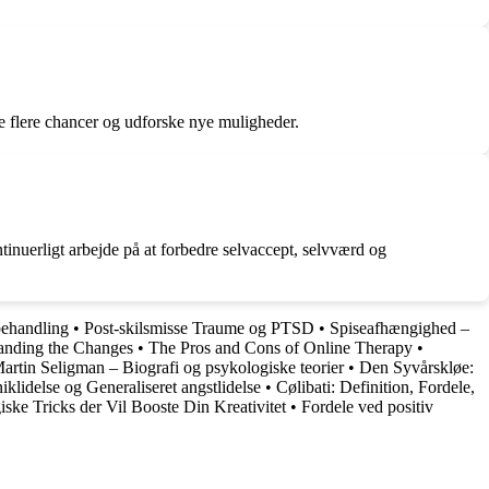
age flere chancer og udforske nye muligheder.
ntinuerligt arbejde på at forbedre selvaccept, selvværd og
-behandling
•
Post-skilsmisse Traume og PTSD
•
Spiseafhængighed –
anding the Changes
•
The Pros and Cons of Online Therapy
•
artin Seligman – Biografi og psykologiske teorier
•
Den Syvårskløe:
klidelse og Generaliseret angstlidelse
•
Cølibati: Definition, Fordele,
ske Tricks der Vil Booste Din Kreativitet
•
Fordele ved positiv