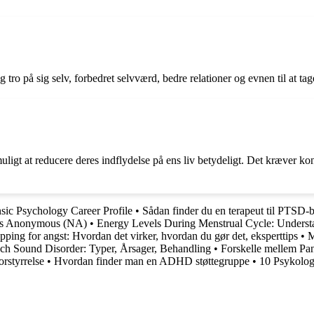
g tro på sig selv, forbedret selvværd, bedre relationer og evnen til at t
muligt at reducere deres indflydelse på ens liv betydeligt. Det kræver ko
sic Psychology Career Profile
•
Sådan finder du en terapeut til PTSD
ics Anonymous (NA)
•
Energy Levels During Menstrual Cycle: Underst
pping for angst: Hvordan det virker, hvordan du gør det, eksperttips
•
M
ch Sound Disorder: Typer, Årsager, Behandling
•
Forskelle mellem Pani
rstyrrelse
•
Hvordan finder man en ADHD støttegruppe
•
10 Psykologi