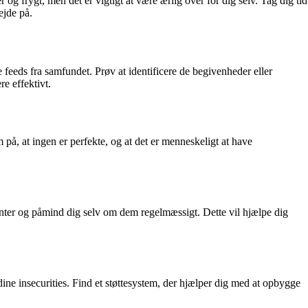
 og frygt, men det er vigtigt at være ærlig over for dig selv. Tag dig tid
ejde på.
feeds fra samfundet. Prøv at identificere de begivenheder eller
re effektivt.
å, at ingen er perfekte, og at det er menneskeligt at have
lenter og påmind dig selv om dem regelmæssigt. Dette vil hjælpe dig
ine insecurities. Find et støttesystem, der hjælper dig med at opbygge