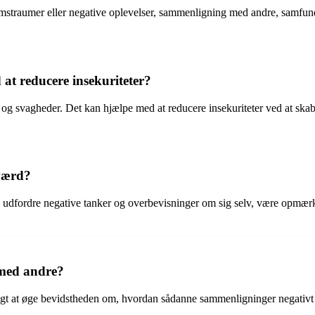
domstraumer eller negative oplevelser, sammenligning med andre, samfund
at reducere insekuriteter?
 og svagheder. Det kan hjælpe med at reducere insekuriteter ved at skabe
værd?
og udfordre negative tanker og overbevisninger om sig selv, være opmærk
med andre?
gt at øge bevidstheden om, hvordan sådanne sammenligninger negativt p