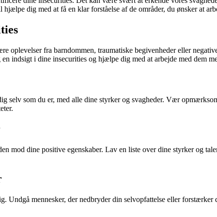
ntificere dine insecurities. Det kan være svært at erkende vores svagheder
vil hjælpe dig med at få en klar forståelse af de områder, du ønsker at arb
ties
ære oplevelser fra barndommen, traumatiske begivenheder eller negative 
 dig en indsigt i dine insecurities og hjælpe dig med at arbejde med dem me
dig selv som du er, med alle dine styrker og svagheder. Vær opmærksom p
eter.
r
eden mod dine positive egenskaber. Lav en liste over dine styrker og ta
r
g. Undgå mennesker, der nedbryder din selvopfattelse eller forstærker d