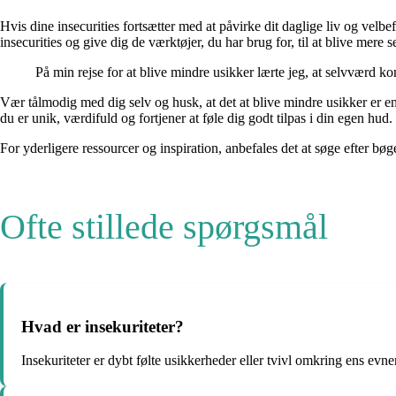
Hvis dine insecurities fortsætter med at påvirke dit daglige liv og vel
insecurities og give dig de værktøjer, du har brug for, til at blive mere s
På min rejse for at blive mindre usikker lærte jeg, at selvværd k
Vær tålmodig med dig selv og husk, at det at blive mindre usikker er en
du er unik, værdifuld og fortjener at føle dig godt tilpas i din egen hud
For yderligere ressourcer og inspiration, anbefales det at søge efter bøg
Ofte stillede spørgsmål
Hvad er insekuriteter?
Insekuriteter er dybt følte usikkerheder eller tvivl omkring ens evn