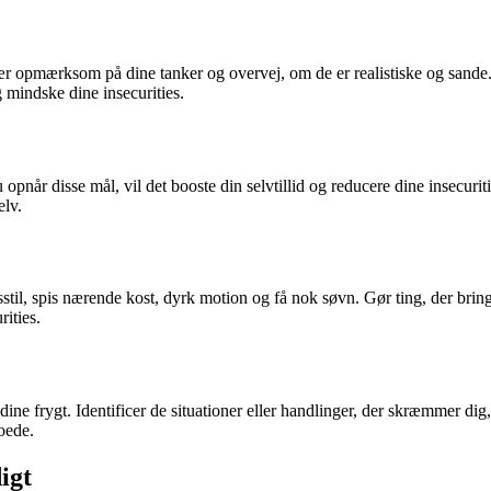
Vær opmærksom på dine tanker og overvej, om de er realistiske og sande
 mindske dine insecurities.
 opnår disse mål, vil det booste din selvtillid og reducere dine insecurit
elv.
vsstil, spis nærende kost, dyrk motion og få nok søvn. Gør ting, der bring
rities.
dine frygt. Identificer de situationer eller handlinger, der skræmmer di
oede.
igt