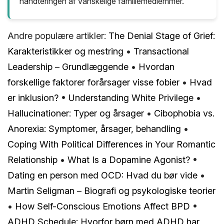
håndteringen af vanskelige familiemedlemmer.
Andre populære artikler:
The Denial Stage of Grief:
Karakteristikker og mestring
•
Transactional
Leadership – Grundlæggende
•
Hvordan
forskellige faktorer forårsager visse fobier
•
Hvad
er inklusion?
•
Understanding White Privilege
•
Hallucinationer: Typer og årsager
•
Cibophobia vs.
Anorexia: Symptomer, årsager, behandling
•
Coping With Political Differences in Your Romantic
Relationship
•
What Is a Dopamine Agonist?
•
Dating en person med OCD: Hvad du bør vide
•
Martin Seligman – Biografi og psykologiske teorier
•
How Self-Conscious Emotions Affect BPD
•
ADHD Schedule: Hvorfor børn med ADHD har