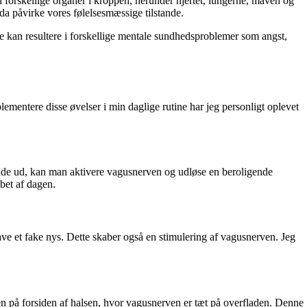
 forskellige organer i kroppen, herunder hjertet, lungerne, maven og
da påvirke vores følelsesmæssige tilstande.
tte kan resultere i forskellige mentale sundhedsproblemer som angst,
mentere disse øvelser i min daglige rutine har jeg personligt oplevet
 ånde ud, kan man aktivere vagusnerven og udløse en beroligende
øbet af dagen.
ve et fake nys. Dette skaber også en stimulering af vagusnerven. Jeg
n på forsiden af halsen, hvor vagusnerven er tæt på overfladen. Denne