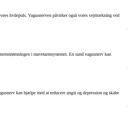
r vores hvilepuls. Vagusnerven påvirker også vores vejrtrækning ved
odgennemstrømningen i mavetarmsystemet. En sund vagusnerv kan
 vagusnerv kan hjælpe med at reducere angst og depression og skabe