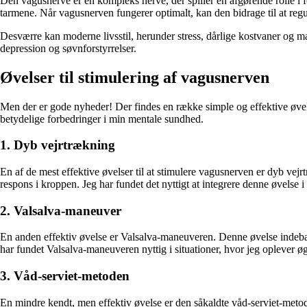
Den vagusnerve er en kompleks nerve, der spiller en afgørende rolle i 
tarmene. Når vagusnerven fungerer optimalt, kan den bidrage til at regu
Desværre kan moderne livsstil, herunder stress, dårlige kostvaner og ma
depression og søvnforstyrrelser.
Øvelser til stimulering af vagusnerven
Men der er gode nyheder! Der findes en række simple og effektive øvels
betydelige forbedringer i min mentale sundhed.
1. Dyb vejrtrækning
En af de mest effektive øvelser til at stimulere vagusnerven er dyb ve
respons i kroppen. Jeg har fundet det nyttigt at integrere denne øvelse 
2. Valsalva-maneuver
En anden effektiv øvelse er Valsalva-maneuveren. Denne øvelse indebære
har fundet Valsalva-maneuveren nyttig i situationer, hvor jeg oplever øge
3. Våd-serviet-metoden
En mindre kendt, men effektiv øvelse er den såkaldte våd-serviet-meto