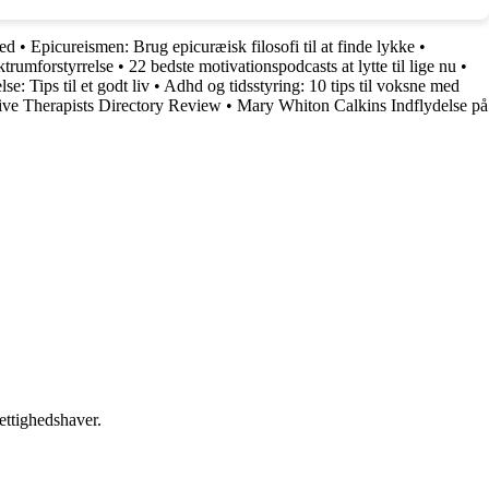
hed
•
Epicureismen: Brug epicuræisk filosofi til at finde lykke
•
ktrumforstyrrelse
•
22 bedste motivationspodcasts at lytte til lige nu
•
e: Tips til et godt liv
•
Adhd og tidsstyring: 10 tips til voksne med
ive Therapists Directory Review
•
Mary Whiton Calkins Indflydelse på
ettighedshaver.