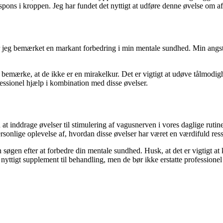
ons i kroppen. Jeg har fundet det nyttigt at udføre denne øvelse om aft
 jeg bemærket en markant forbedring i min mentale sundhed. Min angstniv
 bemærke, at de ikke er en mirakelkur. Det er vigtigt at udøve tålmodigh
fessionel hjælp i kombination med disse øvelser.
at inddrage øvelser til stimulering af vagusnerven i vores daglige ruti
 personlige oplevelse af, hvordan disse øvelser har været en værdifuld r
søgen efter at forbedre din mentale sundhed. Husk, at det er vigtigt at 
yttigt supplement til behandling, men de bør ikke erstatte professionel