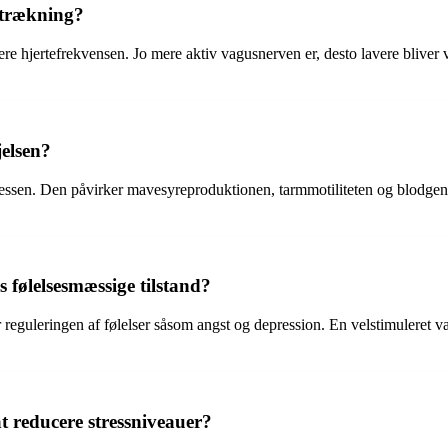
rtrækning?
lere hjertefrekvensen. Jo mere aktiv vagusnerven er, desto lavere blive
elsen?
esprocessen. Den påvirker mavesyreproduktionen, tarmmotiliteten og bl
følelsesmæssige tilstand?
 reguleringen af ​​følelser såsom angst og depression. En velstimuleret
 reducere stressniveauer?