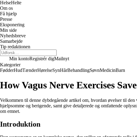
Helse
Helte
Om os
Få hjælp
Presse
Eksponering
Min side
Nyhedsbreve
Samarbejde
Tip redaktionen
Min konto
Registrér dig
Mailnyt
Kategorier
Fødder
Hud
Tænder
Hørelse
Syn
Hår
Behandling
Søvn
Medicin
Barn
How Vagus Nerve Exercises Sav
Velkommen til denne dybdegående artikel om, hvordan øvelser til den v
hjælpsomme og berigende, samt give detaljerede og omfattende oplysni
om emnet.
Introduktion