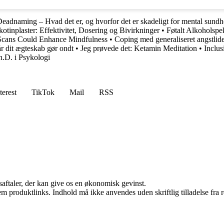
eadnaming – Hvad det er, og hvorfor det er skadeligt for mental sund
kotinplaster: Effektivitet, Dosering og Bivirkninger
•
Føtalt Alkoholspe
cans Could Enhance Mindfulness
•
Coping med generaliseret angstlidels
år dit ægteskab gør ondt
•
Jeg prøvede det: Ketamin Meditation
•
Inclus
h.D. i Psykologi
terest
TikTok
Mail
RSS
saftaler, der kan give os en økonomisk gevinst.
m produktlinks. Indhold må ikke anvendes uden skriftlig tilladelse fra r