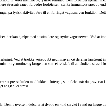
forhold til vores mentale og fysiske sundhed. Den forbinder hjernen med
lere stressniveauet, forbedre fordøjelsen, styrke immunforsvaret og end
ngel på fysisk aktivitet, føre til en forringet vagusnerven funktion. De
er, der kan hjælpe med at stimulere og styrke vagusnerven. Ved at imple
jrtrækning. Ved at trække vejret dybt ned i maven og derefter langsomt
i min morgenrutine og bruge den som et redskab til at håndtere stress i l
r at presse luften mod lukkede luftveje, som f.eks. når du prøver at la
t angst eller stress.
de. Denne øvelse indebærer at dyppe en kold serviet i vand og lægge de