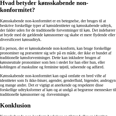
Hvad betyder kønsskabende non-
konformitet?
Kønsskabende non-konformitet er en betegnelse, der bruges til at
beskrive forskellige typer af kønsidentiteter og kønsskabende udtryk,
der falder uden for de traditionelle forventninger til køn. Det indebærer
at bryde med de gældende kønsnormer og skabe et mere flydende eller
diversificeret kønsudtryk.
En person, der er kønsskabende non-konform, kan bruge forskellige
pronominer og præsentere sig selv på en måde, der ikke er bundet af
traditionelle kønsforventninger. Dette kan inkludere brugen af
kønsneutrale pronominer som hen i stedet for han eller hun, eller
koblingen af maskuline og feminine tøjstil, udseende og adfærd.
Kønsskabende non-konformitet kan også omfatte en bred vifte af
identiteter som fx ikke-binær, agender, genderfluid, bigender, androgyn
og mange andre. Det er vigtigt at anerkende og respektere disse
forskellige udtryksformer af køn og at undgå at begrænse mennesker til
traditionelle kønsnormer og -forventninger.
Konklusion