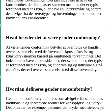
samfundets forventninger. Det kan indebære at have en
kønsidentitet, der ikke passer sammen med det, der er typisk
forbundet med ens køn, eller have en udtryksmåde og adfærd,
der afviger fra de stereotyper og forventninger, der normalt er
knyttet til ens kønsidentitet.
Hvad betyder det at være gender conforming?
At være gender conforming betyder at overholde og handle i
overensstemmelse med de forventede kønsopførsels- og
kønsudtryksnormer baseret på samfundets forventninger. Det
indebærer at have en kønsidentitet, der svarer til det, der typisk
er forbundet med ens køn, og at opføre sig og udtrykke sig på
en måde, der er i overensstemmelse med disse forventninger.
Hvordan defineres gender nonconformity?
Gender nonconformity defineres som afvigelse fra samfundets
traditionelle og forventede normer for kønsopførsel og udtryk.
Det omfatter for eksempel personer, der bryder med stereotyper