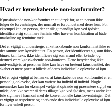
Hvad er kønsskabende non-konformitet?
Kønsskabende non-konformitet er et udtryk for, at en person ikke
følger de forventninger, der normalt er forbundet med deres køn. For
eksempel kan en person, der er tillagt mandligt køn ved fødslen,
identificere sig som mere feminin eller have en kombination af både
maskuline og feminine træk.
Det er vigtigt at understrege, at kønsskabende non-konformitet ikke er
det samme som kønsidentitet. En person, der identificerer sig som ikke-
binær, kan f.eks. ikke identificere sig som mand eller kvinde, og
dermed være kønsskabende non-konform. Dette betyder dog ikke
nødvendigvis, at personen ikke kan have en bestemt kønsidentitet, der
skaber et mere præcist billede af deres individuelle oplevelse af køn.
Det er også vigtigt at bemærke, at kønsskabende non-konformitet er en
personlig oplevelse, der kan variere fra individ til individ. Nogle
mennesker kan for eksempel vælge at optræde og præsentere sig på en
måde, der ikke svarer til deres tillagte køn ved fødslen, mens andre kan
føle sig mere i harmoni med de konventionelle kønsforventninger. Det
er vigtigt at respektere og anerkende den individuelle oplevelse af køn
for hver enkelt person.