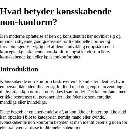
Hvad betyder kønsskabende
non-konform?
Den moderne opfattelse af køn og kønsidentitet har udviklet sig og
udvider i stigende grad grænserne for traditionelle normer og
forventninger. En vigtig del af denne udvikling er opståelsen af
konceptet kønsskabende non-konform, også kendt som ikke-
kønsskabende køn eller kønsnonkonformitet.
Introduktion
Kønsskabende non-konform beskriver en tilstand eller identitet, hvor
en person ikke identificerer sig fuldt ud med de gængse forventninger
til, hvordan køn normalt udtrykkes i samfundet. Det kan omfatte, men
er ikke begrænset til, personer, der ikke føler sig som entydigt
mandlige eller kvindelige.
Dette begreb er en anerkendelse af, at køn ikke er binært og ikke altid
kan opdeles i blot to kategorier, nemlig mand eller kvinde.
Kønsskabende non-konformi betyder, at man identificerer sig uden for
eller på tværs af disse traditionelle kategorier.