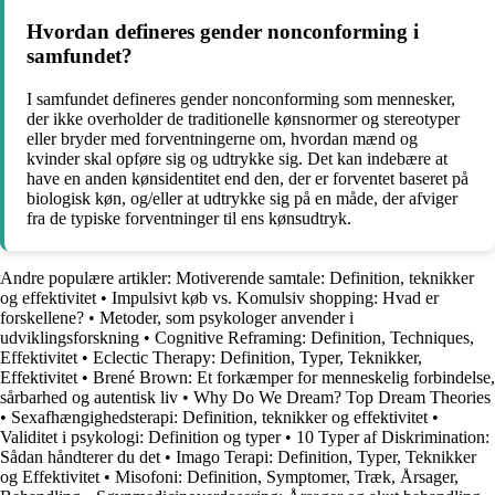
Hvordan defineres gender nonconforming i
samfundet?
I samfundet defineres gender nonconforming som mennesker,
der ikke overholder de traditionelle kønsnormer og stereotyper
eller bryder med forventningerne om, hvordan mænd og
kvinder skal opføre sig og udtrykke sig. Det kan indebære at
have en anden kønsidentitet end den, der er forventet baseret på
biologisk køn, og/eller at udtrykke sig på en måde, der afviger
fra de typiske forventninger til ens kønsudtryk.
Andre populære artikler:
Motiverende samtale: Definition, teknikker
og effektivitet
•
Impulsivt køb vs. Komulsiv shopping: Hvad er
forskellene?
•
Metoder, som psykologer anvender i
udviklingsforskning
•
Cognitive Reframing: Definition, Techniques,
Effektivitet
•
Eclectic Therapy: Definition, Typer, Teknikker,
Effektivitet
•
Brené Brown: Et forkæmper for menneskelig forbindelse,
sårbarhed og autentisk liv
•
Why Do We Dream? Top Dream Theories
•
Sexafhængighedsterapi: Definition, teknikker og effektivitet
•
Validitet i psykologi: Definition og typer
•
10 Typer af Diskrimination:
Sådan håndterer du det
•
Imago Terapi: Definition, Typer, Teknikker
og Effektivitet
•
Misofoni: Definition, Symptomer, Træk, Årsager,