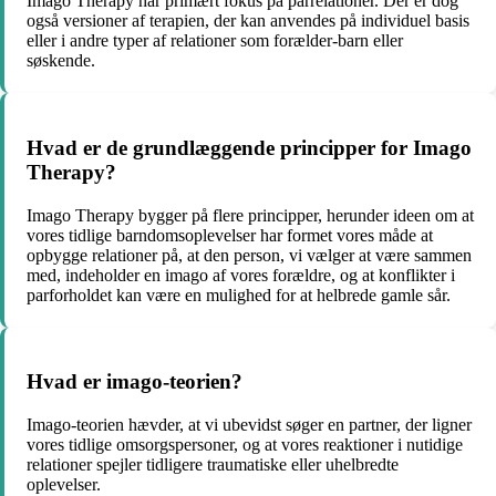
Imago Therapy har primært fokus på parrelationer. Der er dog
også versioner af terapien, der kan anvendes på individuel basis
eller i andre typer af relationer som forælder-barn eller
søskende.
Hvad er de grundlæggende principper for Imago
Therapy?
Imago Therapy bygger på flere principper, herunder ideen om at
vores tidlige barndomsoplevelser har formet vores måde at
opbygge relationer på, at den person, vi vælger at være sammen
med, indeholder en imago af vores forældre, og at konflikter i
parforholdet kan være en mulighed for at helbrede gamle sår.
Hvad er imago-teorien?
Imago-teorien hævder, at vi ubevidst søger en partner, der ligner
vores tidlige omsorgspersoner, og at vores reaktioner i nutidige
relationer spejler tidligere traumatiske eller uhelbredte
oplevelser.