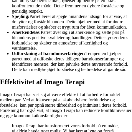
kan udtrykke deres tanker, følelser og behov på en ikke-
konfronterende måde. Dette fremmer en dybere forståelse og
gensidig respekt.
Spejling:
Parret lærer at spejle hinandens udsagn for at vise, at
de lytter og forstår hinanden. Dette hjælper med at forhindre
misforståelser og skaber et trygt rum for åben kommunikation.
Anerkendelse:
Parret øver sig i at anerkende og sætte pris på
hinandens positive kvaliteter og handlinger. Dette styrker deres
forbindelse og skaber en atmosfære af kærlighed og
værdsættelse.
Udforskning af barndomserfaringer:
Terapeuten hjælper
parret med at udforske deres tidligere barndomserfaringer og
identificere mønstre, der kan påvirke deres nuværende forhold.
Dette kan medføre øget forståelse og helbredelse af gamle sår.
Effektivitet af Imago Terapi
Imago Terapi har vist sig at være effektiv til at forbedre forholdet
mellem par. Ved at fokusere på at skabe dybere forbindelse og
forståelse, kan par opnå større tilfredshed og intimitet i deres forhold.
Forskning har også vist, at Imago Terapi kan reducere konfliktniveauer
og øge kommunikationsfærdigheder.
Imago Terapi har transformeret vores forhold på en måde,
vi aldrig havde troet mulig. Vi har lært at lytte og forstå