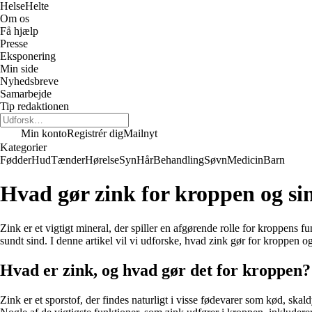
Helse
Helte
Om os
Få hjælp
Presse
Eksponering
Min side
Nyhedsbreve
Samarbejde
Tip redaktionen
Min konto
Registrér dig
Mailnyt
Kategorier
Fødder
Hud
Tænder
Hørelse
Syn
Hår
Behandling
Søvn
Medicin
Barn
Hvad gør zink for kroppen og si
Zink er et vigtigt mineral, der spiller en afgørende rolle for kroppens 
sundt sind. I denne artikel vil vi udforske, hvad zink gør for kroppen og s
Hvad er zink, og hvad gør det for kroppen?
Zink er et sporstof, der findes naturligt i visse fødevarer som kød, ska