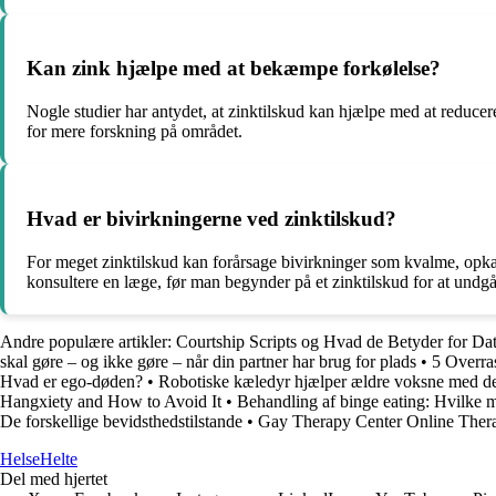
Kan zink hjælpe med at bekæmpe forkølelse?
Nogle studier har antydet, at zinktilskud kan hjælpe med at reducer
for mere forskning på området.
Hvad er bivirkningerne ved zinktilskud?
For meget zinktilskud kan forårsage bivirkninger som kvalme, opkas
konsultere en læge, før man begynder på et zinktilskud for at undg
Andre populære artikler:
Courtship Scripts og Hvad de Betyder for Da
skal gøre – og ikke gøre – når din partner har brug for plads
•
5 Overra
Hvad er ego-døden?
•
Robotiske kæledyr hjælper ældre voksne med de
Hangxiety and How to Avoid It
•
Behandling af binge eating: Hvilke 
De forskellige bevidsthedstilstande
•
Gay Therapy Center Online The
Helse
Helte
Del med hjertet