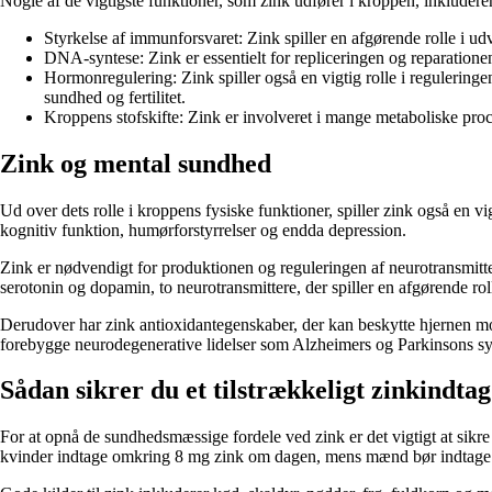
Nogle af de vigtigste funktioner, som zink udfører i kroppen, inkluderer
Styrkelse af immunforsvaret: Zink spiller en afgørende rolle i
DNA-syntese: Zink er essentielt for repliceringen og reparatione
Hormonregulering: Zink spiller også en vigtig rolle i regulerin
sundhed og fertilitet.
Kroppens stofskifte: Zink er involveret i mange metaboliske proc
Zink og mental sundhed
Ud over dets rolle i kroppens fysiske funktioner, spiller zink også en 
kognitiv funktion, humørforstyrrelser og endda depression.
Zink er nødvendigt for produktionen og reguleringen af neurotransmitte
serotonin og dopamin, to neurotransmittere, der spiller en afgørende ro
Derudover har zink antioxidantegenskaber, der kan beskytte hjernen mod 
forebygge neurodegenerative lidelser som Alzheimers og Parkinsons 
Sådan sikrer du et tilstrækkeligt zinkindtag
For at opnå de sundhedsmæssige fordele ved zink er det vigtigt at sikre 
kvinder indtage omkring 8 mg zink om dagen, mens mænd bør indtage