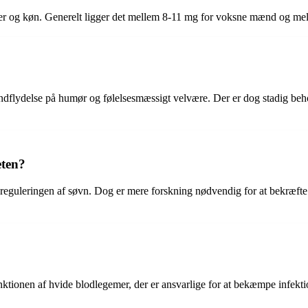
lder og køn. Generelt ligger det mellem 8-11 mg for voksne mænd og me
indflydelse på humør og følelsesmæssigt velvære. Der er dog stadig behov
eten?
e i reguleringen af søvn. Dog er mere forskning nødvendig for at bekræft
 funktionen af hvide blodlegemer, der er ansvarlige for at bekæmpe inf