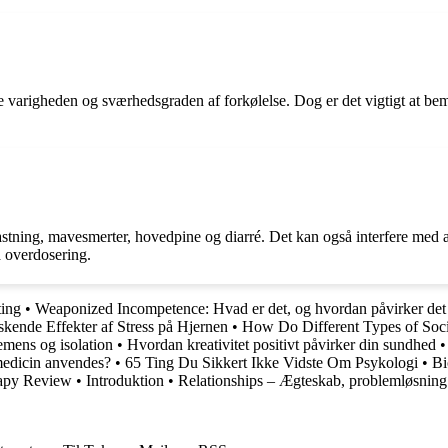
e varigheden og sværhedsgraden af forkølelse. Dog er det vigtigt at bemæ
tning, mavesmerter, hovedpine og diarré. Det kan også interfere med ab
å overdosering.
ting
•
Weaponized Incompetence: Hvad er det, og hvordan påvirker det 
skende Effekter af Stress på Hjernen
•
How Do Different Types of Soc
mens og isolation
•
Hvordan kreativitet positivt påvirker din sundhed
medicin anvendes?
•
65 Ting Du Sikkert Ikke Vidste Om Psykologi
•
Bi
rapy Review
•
Introduktion
•
Relationships – Ægteskab, problemløsning