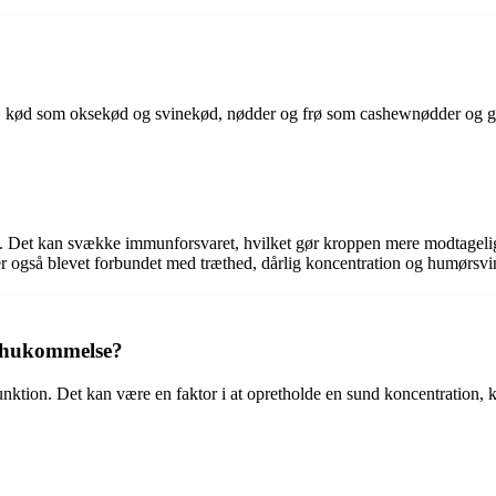
ejer, kød som oksekød og svinekød, nødder og frø som cashewnødder og
 Det kan svække immunforsvaret, hvilket gør kroppen mere modtagelig f
 er også blevet forbundet med træthed, dårlig koncentration og humørsvi
g hukommelse?
s funktion. Det kan være en faktor i at opretholde en sund koncentration