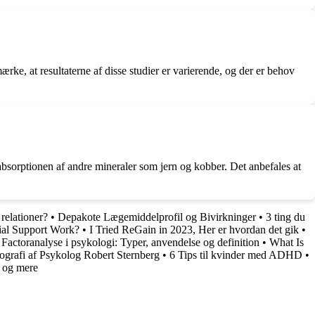
rke, at resultaterne af disse studier er varierende, og der er behov
sorptionen af ​​andre mineraler som jern og kobber. Det anbefales at
relationer?
•
Depakote Lægemiddelprofil og Bivirkninger
•
3 ting du
ial Support Work?
•
I Tried ReGain in 2023, Her er hvordan det gik
•
•
Factoranalyse i psykologi: Typer, anvendelse og definition
•
What Is
ografi af Psykolog Robert Sternberg
•
6 Tips til kvinder med ADHD
•
 og mere