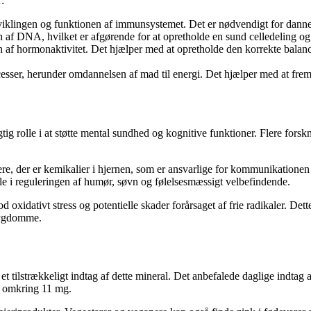
:
 udviklingen og funktionen af immunsystemet. Det er nødvendigt for da
n af DNA, hvilket er afgørende for at opretholde en sund celledeling og
gen af hormonaktivitet. Det hjælper med at opretholde den korrekte bala
esser, herunder omdannelsen af mad til energi. Det hjælper med at frem
vigtig rolle i at støtte mental sundhed og kognitive funktioner. Flere 
re, der er kemikalier i hjernen, som er ansvarlige for kommunikationen
lle i reguleringen af humør, søvn og følelsesmæssigt velbefindende.
oxidativt stress og potentielle skader forårsaget af frie radikaler. Det
sygdomme.
et tilstrækkeligt indtag af dette mineral. Det anbefalede daglige indtag
 omkring 11 mg.