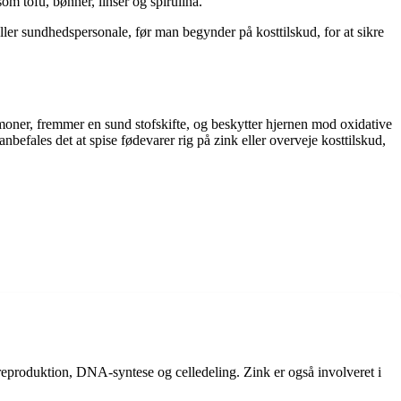
om tofu, bønner, linser og spirulina.
eller sundhedspersonale, før man begynder på kosttilskud, for at sikre
rmoner, fremmer en sund stofskifte, og beskytter hjernen mod oxidative
nbefales det at spise fødevarer rig på zink eller overveje kosttilskud,
, reproduktion, DNA-syntese og celledeling. Zink er også involveret i