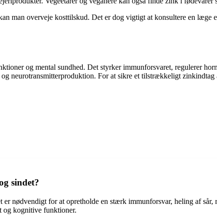
ejeriprodukter. Vegeetarer og veganere kan også finde zink i fødevarer s
 kan man overveje kosttilskud. Det er dog vigtigt at konsultere en læge 
 funktioner og mental sundhed. Det styrker immunforsvaret, regulerer ho
og neurotransmitterproduktion. For at sikre et tilstrækkeligt zinkindtag a
og sindet?
 Det er nødvendigt for at opretholde en stærk immunforsvar, heling af sår
 og kognitive funktioner.