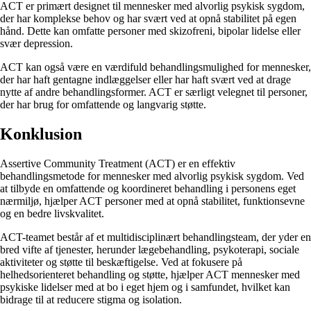
ACT er primært designet til mennesker med alvorlig psykisk sygdom,
der har komplekse behov og har svært ved at opnå stabilitet på egen
hånd. Dette kan omfatte personer med skizofreni, bipolar lidelse eller
svær depression.
ACT kan også være en værdifuld behandlingsmulighed for mennesker,
der har haft gentagne indlæggelser eller har haft svært ved at drage
nytte af andre behandlingsformer. ACT er særligt velegnet til personer,
der har brug for omfattende og langvarig støtte.
Konklusion
Assertive Community Treatment (ACT) er en effektiv
behandlingsmetode for mennesker med alvorlig psykisk sygdom. Ved
at tilbyde en omfattende og koordineret behandling i personens eget
nærmiljø, hjælper ACT personer med at opnå stabilitet, funktionsevne
og en bedre livskvalitet.
ACT-teamet består af et multidisciplinært behandlingsteam, der yder en
bred vifte af tjenester, herunder lægebehandling, psykoterapi, sociale
aktiviteter og støtte til beskæftigelse. Ved at fokusere på
helhedsorienteret behandling og støtte, hjælper ACT mennesker med
psykiske lidelser med at bo i eget hjem og i samfundet, hvilket kan
bidrage til at reducere stigma og isolation.