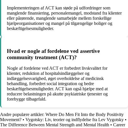
Implementeringen af ACT kan støde på udfordringer som
manglende finansiering, personalemangel, modstand fra klienter
eller pårørende, manglende samarbejde mellem forskellige
hjælpeorganisationer og mangel på tilgængelige boliger og
beskæftigelsesmuligheder.
Hvad er nogle af fordelene ved assertive
community treatment (ACT)?
Nogle af fordelene ved ACT er forbedret livskvalitet for
klienter, reduktion af hospitalsindlæggelser og
indlæggelsesvarighed, øget overholdelse af medicinsk
behandling, forbedret social integration og bedre
beskæftigelsesmuligheder. ACT kan også hjælpe med at
reducere belastningen på akutte psykiatriske tjenester og
forebygge tilbagefald.
Andre populære artikler:
Where Do Men Fit Into the Body Positivity
Movement?
•
Vygotsky: Liv, teorier og indflydelse fra Lev Vygotsky
•
The Difference Between Mental Strength and Mental Health
•
Career