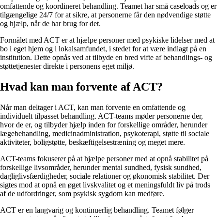
omfattende og koordineret behandling. Teamet har små caseloads og er
tilgængelige 24/7 for at sikre, at personerne får den nødvendige støtte
og hjælp, når de har brug for det.
Formålet med ACT er at hjælpe personer med psykiske lidelser med at
bo i eget hjem og i lokalsamfundet, i stedet for at være indlagt på en
institution. Dette opnås ved at tilbyde en bred vifte af behandlings- og
støttetjenester direkte i personens eget miljø.
Hvad kan man forvente af ACT?
Når man deltager i ACT, kan man forvente en omfattende og
individuelt tilpasset behandling. ACT-teams møder personerne der,
hvor de er, og tilbyder hjælp inden for forskellige områder, herunder
lægebehandling, medicinadministration, psykoterapi, støtte til sociale
aktiviteter, boligstøtte, beskæftigelsestræning og meget mere.
ACT-teams fokuserer på at hjælpe personer med at opnå stabilitet på
forskellige livsområder, herunder mental sundhed, fysisk sundhed,
dagliglivsfærdigheder, sociale relationer og økonomisk stabilitet. Der
sigtes mod at opnå en øget livskvalitet og et meningsfuldt liv på trods
af de udfordringer, som psykisk sygdom kan medføre.
ACT er en langvarig og kontinuerlig behandling. Teamet følger