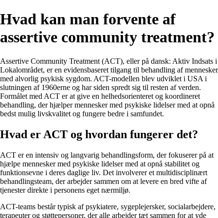
Hvad kan man forvente af
assertive community treatment?
Assertive Community Treatment (ACT), eller på dansk: Aktiv Indsats i
Lokalområdet, er en evidensbaseret tilgang til behandling af mennesker
med alvorlig psykisk sygdom. ACT-modellen blev udviklet i USA i
slutningen af 1960erne og har siden spredt sig til resten af verden.
Formålet med ACT er at give en helhedsorienteret og koordineret
behandling, der hjælper mennesker med psykiske lidelser med at opnå
bedst mulig livskvalitet og fungere bedre i samfundet.
Hvad er ACT og hvordan fungerer det?
ACT er en intensiv og langvarig behandlingsform, der fokuserer på at
hjælpe mennesker med psykiske lidelser med at opnå stabilitet og
funktionsevne i deres daglige liv. Det involverer et multidisciplinært
behandlingsteam, der arbejder sammen om at levere en bred vifte af
tjenester direkte i personens eget nærmiljø.
ACT-teams består typisk af psykiatere, sygeplejersker, socialarbejdere,
terapeuter og støttepersoner, der alle arbejder tæt sammen for at yde