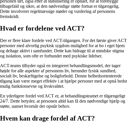
personen tæt, også efter at stabilisering er opnået, for at forebygge
tilbagefald og sikre, at den nødvendige støtte fortsat er tilgængelig.
Dette involverer regelmæssige møder og vurdering af personens
fremskridt.
Hvad er fordelene ved ACT?
Der er flere klare fordele ved ACT-tilgangen. For det første giver ACT
personer med alvorlig psykisk sygdom mulighed for at bo i eget hjem
og deltage aktivt i samfundet. Dette kan bidrage til at mindske stigma
og isolation, som ofte er forbundet med psykiske lidelser.
ACT-teams tilbyder også en integreret behandlingsmodel, der tager
højde for alle aspekter af personens liv, herunder fysisk sundhed,
socialt liv, beskæftigelse og boligforhold. Denne helhedsorienterede
tilgang kan være meget effektiv i at hjælpe personer med at opnå bedst
mulig funktionsevne og livskvalitet.
En yderligere fordel ved ACT er, at behandlingsteamet er tilgængeligt
24/7. Dette betyder, at personen altid kan få den nødvendige hjælp og
støtte, uanset hvornår der opstår behov.
Hvem kan drage fordel af ACT?