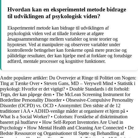
Hvordan kan en eksperimentel metode bidrage
til udviklingen af psykologisk viden?
Eksperimentel metode kan bidrage til udviklingen af
psykologisk viden ved at tillade forskere at afgøre
årsagssammenhænge mellem variabler og teste teorier og
hypoteser. Ved at manipulere og observere variabler under
kontrollerede betingelser kan forskerne opnå mere præcise og
pålidelige resultater, der kan hjælpe med at forklare og forudsige
adfærd, mentale processer og kognitive funktioner.
Andre populære artikler:
Du Overvejer at Ringe til Politiet om Nogen:
Ting at Tænke Over
•
Steven Gans, MD – Verywell Mind
•
Statistik i
psykologi: Hvorfor er det vigtigt?
•
Double Standards i dit forhold:
Tegn, der kan påpege dem
•
The McLean Screening Instrument for
Borderline Personality Disorder
•
Obsessive-Compulsive Personality
Disorder (OCPD) vs. OCD
•
Anonymitet: Den sidste af de 12
traditioner i AA
•
ADHD-venlige måder at organisere et hjem på
•
What Is a Social Worker?
•
Colorism: Forståelse af diskrimination
baseret på hudfarve
•
How Self-Report Inventories Are Used in
Psychology
•
How Mental Health and Cleaning Are Connected
•
De
Bedste Ressourcer og Organisationer til Støtte og Behandling af