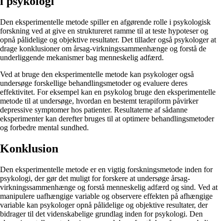
i psykologi
Den eksperimentelle metode spiller en afgørende rolle i psykologisk
forskning ved at give en struktureret ramme til at teste hypoteser og
opnå pålidelige og objektive resultater. Det tillader også psykologer at
drage konklusioner om årsag-virkningssammenhænge og forstå de
underliggende mekanismer bag menneskelig adfærd.
Ved at bruge den eksperimentelle metode kan psykologer også
undersøge forskellige behandlingsmetoder og evaluere deres
effektivitet. For eksempel kan en psykolog bruge den eksperimentelle
metode til at undersøge, hvordan en bestemt terapiform påvirker
depressive symptomer hos patienter. Resultaterne af sådanne
eksperimenter kan derefter bruges til at optimere behandlingsmetoder
og forbedre mental sundhed.
Konklusion
Den eksperimentelle metode er en vigtig forskningsmetode inden for
psykologi, der gør det muligt for forskere at undersøge årsag-
virkningssammenhænge og forstå menneskelig adfærd og sind. Ved at
manipulere uafhængige variable og observere effekten på afhængige
variable kan psykologer opnå pålidelige og objektive resultater, der
bidrager til det videnskabelige grundlag inden for psykologi. Den