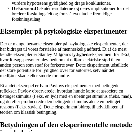
vurdere hypotesens gyldighed og drage konklusioner.
Diskussion:
Diskutér resultaterne og deres implikationer for det
bredere forskningsfelt og foreslå eventuelle fremtidige
forskningstiltag.
Eksempler på psykologiske eksperimenter
Der er mange berømte eksempler på psykologiske eksperimenter, der
har bidraget til vores forståelse af menneskelig adfærd. Et af de mest
kendte eksempler er Stanley Milgrams lydighedseksperiment fra 1963,
hvor forsøgspersoner blev bedt om at udføre elektriske stød til en
anden person som straf for forkerte svar. Dette eksperiment udstillede
det store potentiale for lydighed over for autoritet, selv når det
medfører skade eller smerte for andre.
Et andet eksempel er Ivan Pavlovs eksperimenter med betingede
reflekser. Pavlov observerede, hvordan hunde lærte at associere en
betinget stimulus (f.eks. en lyd) med en ubetinget stimulus (f.eks. mad),
og derefter producerede den betingede stimulus alene en betinget
respons (f.eks. savlen). Dette eksperiment bidrog til udviklingen af
teorien om klassisk betingning.
Betydningen af den eksperimentelle metode