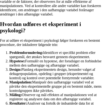
variable er de faktorer, der observeres for at måle effekterne af
manipulationen. Ved at kontrollere alle andre variabler kan forskeren
identificere, om ændringer i den uafhængige variabel forårsager
ændringer i den afhængige variabel.
Hvordan udføres et eksperiment i
psykologi?
For at udføre et eksperiment i psykologi følger forskeren en bestemt
procedure, der inkluderer følgende trin:
Problemformulering:
Identificer et specifikt problem eller
spørgsmål, der ønskes besvaret gennem eksperimentet.
Hypotese:
Formulér en hypotese, der forudsiger en forbindelse
mellem den uafhængige og afhængige variabel.
Design:
Planlæg eksperimentets design, herunder valget af
deltagerpopulation, opdeling i grupper (eksperimentel og
kontrol) og kontrol over potentielle forstyrrende variabler.
Manipulation:
Manipuér den uafhængige variabel ved at
påvirke den eksperimentelle gruppe på en bestemt måde, mens
kontrolgruppen ikke påvirkes.
Måling:
Observer og mål effekten af manipulationen ved at
registrere og analysere data om den afhængige variabel.
Resultater:
Analyser og fortolk de indsamlede data for at