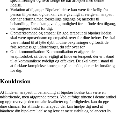
specialiseringer og hvor længe de har arbejdet med denne
lidelse.
Variation af tilgange: Bipolær lidelse kan være forskellig fra
person til person, og det kan være gavnligt at vælge en terapeut,
der har erfaring med forskellige tilgange og metoder til
behandling. Dette kan give dig mulighed for at finde den tilgang,
der fungerer bedst for dig.
Opmærksomhed og empati: En god terapeut til bipolær lidelse
skal være opmærksom og empatisk over for dine behov. De skal
være i stand til at lytte dybt til dine bekymringer og forstå de
følelsesmæssige udfordringer, du står over for.
God kommunikation: Kommunikation er afgørende i
terapiforløbet, så det er vigtigt at finde en terapeut, der er i stand
til at kommunikere tydeligt og effektivt. De skal være i stand til
at forklare komplekse koncepter på en måde, der er let forståelig
for dig.
Konklusion
At finde en terapeut til behandling af bipolær lidelse kan være en
udfordrende, men afgørende proces. Ved at følge trinene i denne artikel
og nøje overveje den omtalte kvaliteter og færdigheder, kan du øge
dine chancer for at finde en terapeut, der kan hjælpe dig med at
håndtere din bipolære lidelse og leve et mere stabilt og balanceret liv.