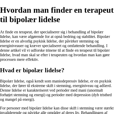
Hvordan man finder en terapeut
til bipolær lidelse
At finde en terapeut, der specialiserer sig i behandling af bipolær
lidelse, kan være afgørende for at opnå bedring og stabilitet. Bipolær
lidelse er en alvorlig psykisk lidelse, der påvirker stemning og
energiniveauer og kræver specialiseret og omfattende behandling. I
denne artikel vil vi udforske trinene til at finde en terapeut til bipolær
lidelse, hvad man skal se efter i terapeuten og hvordan man kan gøre
processen mere effektiv.
Hvad er bipolær lidelse?
Bipolær lidelse, også kendt som maniodepressiv lidelse, er en psykisk
lidelse, der fører til ekstreme skift i stemning, energiniveau og adfærd.
Denne lidelse er karakteriseret ved perioder med mani (unormalt
forhøjet stemning og energi) og perioder med depression (dyb tristhed
og mangel på energi).
For personer med bipolær lidelse kan disse skift i stemning være stærkt
invaliderende og påvirke alle områder af deres liv. Behandlingen af