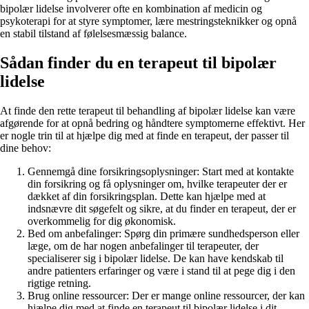
bipolær lidelse involverer ofte en kombination af medicin og
psykoterapi for at styre symptomer, lære mestringsteknikker og opnå
en stabil tilstand af følelsesmæssig balance.
Sådan finder du en terapeut til bipolær
lidelse
At finde den rette terapeut til behandling af bipolær lidelse kan være
afgørende for at opnå bedring og håndtere symptomerne effektivt. Her
er nogle trin til at hjælpe dig med at finde en terapeut, der passer til
dine behov:
Gennemgå dine forsikringsoplysninger: Start med at kontakte
din forsikring og få oplysninger om, hvilke terapeuter der er
dækket af din forsikringsplan. Dette kan hjælpe med at
indsnævre dit søgefelt og sikre, at du finder en terapeut, der er
overkommelig for dig økonomisk.
Bed om anbefalinger: Spørg din primære sundhedsperson eller
læge, om de har nogen anbefalinger til terapeuter, der
specialiserer sig i bipolær lidelse. De kan have kendskab til
andre patienters erfaringer og være i stand til at pege dig i den
rigtige retning.
Brug online ressourcer: Der er mange online ressourcer, der kan
hjælpe dig med at finde en terapeut til bipolær lidelse i dit