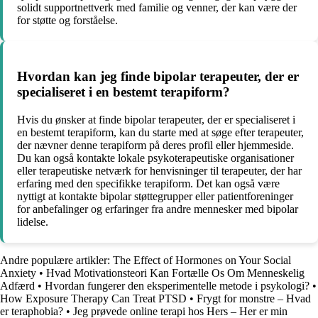
solidt supportnettverk med familie og venner, der kan være der
for støtte og forståelse.
Hvordan kan jeg finde bipolar terapeuter, der er
specialiseret i en bestemt terapiform?
Hvis du ønsker at finde bipolar terapeuter, der er specialiseret i
en bestemt terapiform, kan du starte med at søge efter terapeuter,
der nævner denne terapiform på deres profil eller hjemmeside.
Du kan også kontakte lokale psykoterapeutiske organisationer
eller terapeutiske netværk for henvisninger til terapeuter, der har
erfaring med den specifikke terapiform. Det kan også være
nyttigt at kontakte bipolar støttegrupper eller patientforeninger
for anbefalinger og erfaringer fra andre mennesker med bipolar
lidelse.
Andre populære artikler:
The Effect of Hormones on Your Social
Anxiety
•
Hvad Motivationsteori Kan Fortælle Os Om Menneskelig
Adfærd
•
Hvordan fungerer den eksperimentelle metode i psykologi?
•
How Exposure Therapy Can Treat PTSD
•
Frygt for monstre – Hvad
er teraphobia?
•
Jeg prøvede online terapi hos Hers – Her er min