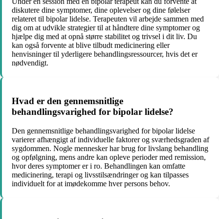
Under en session med en bipolar terapeut kan du forvente at
diskutere dine symptomer, dine oplevelser og dine følelser
relateret til bipolar lidelse. Terapeuten vil arbejde sammen med
dig om at udvikle strategier til at håndtere dine symptomer og
hjælpe dig med at opnå større stabilitet og trivsel i dit liv. Du
kan også forvente at blive tilbudt medicinering eller
henvisninger til yderligere behandlingsressourcer, hvis det er
nødvendigt.
Hvad er den gennemsnitlige
behandlingsvarighed for bipolar lidelse?
Den gennemsnitlige behandlingsvarighed for bipolar lidelse
varierer afhængigt af individuelle faktorer og sværhedsgraden af
sygdommen. Nogle mennesker har brug for livslang behandling
og opfølgning, mens andre kan opleve perioder med remission,
hvor deres symptomer er i ro. Behandlingen kan omfatte
medicinering, terapi og livsstilsændringer og kan tilpasses
individuelt for at imødekomme hver persons behov.