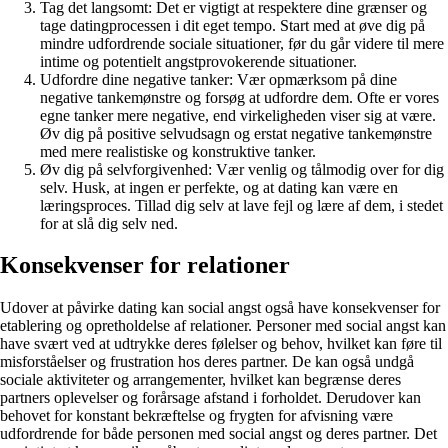
Tag det langsomt: Det er vigtigt at respektere dine grænser og
tage datingprocessen i dit eget tempo. Start med at øve dig på
mindre udfordrende sociale situationer, før du går videre til mere
intime og potentielt angstprovokerende situationer.
Udfordre dine negative tanker: Vær opmærksom på dine
negative tankemønstre og forsøg at udfordre dem. Ofte er vores
egne tanker mere negative, end virkeligheden viser sig at være.
Øv dig på positive selvudsagn og erstat negative tankemønstre
med mere realistiske og konstruktive tanker.
Øv dig på selvforgivenhed: Vær venlig og tålmodig over for dig
selv. Husk, at ingen er perfekte, og at dating kan være en
læringsproces. Tillad dig selv at lave fejl og lære af dem, i stedet
for at slå dig selv ned.
Konsekvenser for relationer
Udover at påvirke dating kan social angst også have konsekvenser for
etablering og opretholdelse af relationer. Personer med social angst kan
have svært ved at udtrykke deres følelser og behov, hvilket kan føre til
misforståelser og frustration hos deres partner. De kan også undgå
sociale aktiviteter og arrangementer, hvilket kan begrænse deres
partners oplevelser og forårsage afstand i forholdet. Derudover kan
behovet for konstant bekræftelse og frygten for afvisning være
udfordrende for både personen med social angst og deres partner. Det