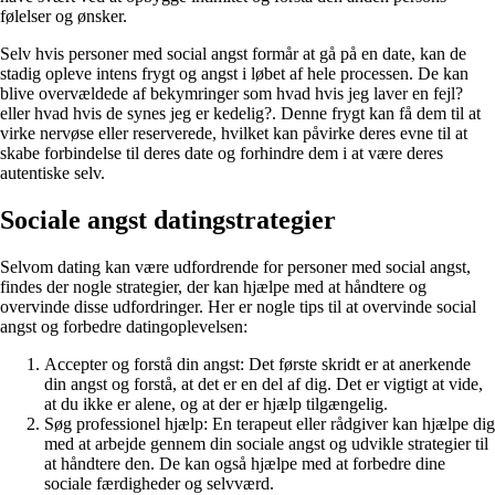
følelser og ønsker.
Selv hvis personer med social angst formår at gå på en date, kan de
stadig opleve intens frygt og angst i løbet af hele processen. De kan
blive overvældede af bekymringer som hvad hvis jeg laver en fejl?
eller hvad hvis de synes jeg er kedelig?. Denne frygt kan få dem til at
virke nervøse eller reserverede, hvilket kan påvirke deres evne til at
skabe forbindelse til deres date og forhindre dem i at være deres
autentiske selv.
Sociale angst datingstrategier
Selvom dating kan være udfordrende for personer med social angst,
findes der nogle strategier, der kan hjælpe med at håndtere og
overvinde disse udfordringer. Her er nogle tips til at overvinde social
angst og forbedre datingoplevelsen:
Accepter og forstå din angst: Det første skridt er at anerkende
din angst og forstå, at det er en del af dig. Det er vigtigt at vide,
at du ikke er alene, og at der er hjælp tilgængelig.
Søg professionel hjælp: En terapeut eller rådgiver kan hjælpe dig
med at arbejde gennem din sociale angst og udvikle strategier til
at håndtere den. De kan også hjælpe med at forbedre dine
sociale færdigheder og selvværd.