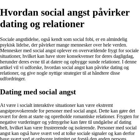
Hvordan social angst påvirker
dating og relationer
Sociale angstlidelse, også kendt som social fobi, er en almindelig
psykisk lidelse, der påvirker mange mennesker over hele verden.
Mennesker med social angst oplever en overvældende frygt for sociale
situationer, hvilket kan have store konsekvenser for deres dagligdag,
herunder deres evne til at datere og opbygge sunde relationer. I denne
artikel vil vi udforske, hvordan social angst kan påvirke dating og
relationer, og give nogle nyttige strategier til at håndtere disse
udfordringer.
Dating med social angst
At være i socialt interaktive situationer kan være ekstremt
angstprovokerende for personer med social angst. Dette kan gøre det
svært for dem at starte og opretholde romantiske relationer. Frygten for
negative vurderinger og ydmygelse kan føre til undgåelse af dating
helt, hvilket kan være frustrerende og isolerende. Personer med social
angst kan også have svært ved at tolke sociale signaler og kan derfor
have svært ved at opbygge intimitet og forstå den anden persons