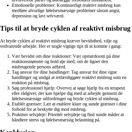
Emotionelle problemer: Kontinuerligt reaktivt misbrug kan
medføre alvorlige følelsesmæssige problemer såsom angst,
depression og lavt selvværd.
Tips til at bryde cyklen af reaktivt misbrug
At bryde cyklen af reaktivt misbrug kræver bevidsthed, vilje og
vedvarende arbejde. Her er nogle vigtige tips til at komme i gang:
Vær bevidst om dine reaktioner: Vær opmærksom på dine
reaktionsmønstre og hold øje med, om de ligner den
misbrugende persons adfærd.
Tag ansvar for dine handlinger: Tag ansvar for dine egne
handlinger og undgå at retfærdiggøre reaktivt misbrug som en
reaktion på misbrug.
Søg professionel hjælp: Overvej at søge hjælp fra en terapeut
eller rådgiver, der kan hjælpe dig med at arbejde gennem de
følelsesmæssige udfordringer og bryde cyklen af misbrug.
Etablér grænser: Lær at etablere klare og sunde grænser i dine
forhold for at beskytte dig mod misbrug.
Praktiser selvpleje: Prioritér selvpleje og find sunde måder at
håndtere stress og følelsesmæssig belastning på.