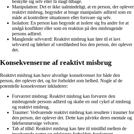
beskytte sig selv eller få magt tilbage.
Manipulation: Det er ikke ualmindeligt, at en person, der oplever
reaktivt misbrug, begynder at bruge manipulativ adfærd som en
måde at kontrollere situationen eller forsvare sig selv.
Isolation: En person kan begynde at isolere sig fra andre for at
undgå konflikter eller som en reaktion på den misbrugende
persons adfærd.
Manglende selvværd: Reaktivt misbrug kan føre til et lavt
selvværd og følelser af værdiløshed hos den person, der oplever
det.
Konsekvenserne af reaktivt misbrug
Reaktivt misbrug kan have alvorlige konsekvenser for både den
person, der oplever det, og for forholdet som helhed. Nogle af de
potentielle konsekvenser inkluderer:
Forværret misbrug: Reaktivt misbrug kan forværre den
misbrugende persons adfærd og skabe en ond cykel af misbrug
og reaktivt misbrug.
Traumer: Vedvarende reaktivt misbrug kan resultere i traumer for
den person, der oplever det. Dette kan påvirke deres mentale og
følelsesmæssige velvære.
Tab af tillid: Reaktivt misbrug kan føre til mistillid mellem de
involverede parter og ødelægge forholdets fundament.