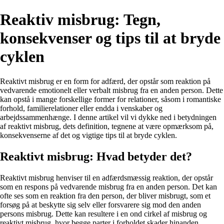
Reaktiv misbrug: Tegn,
konsekvenser og tips til at bryde
cyklen
Reaktivt misbrug er en form for adfærd, der opstår som reaktion på
vedvarende emotionelt eller verbalt misbrug fra en anden person. Dette
kan opstå i mange forskellige former for relationer, såsom i romantiske
forhold, familierelationer eller endda i venskaber og
arbejdssammenhænge. I denne artikel vil vi dykke ned i betydningen
af reaktivt misbrug, dets definition, tegnene at være opmærksom på,
konsekvenserne af det og vigtige tips til at bryde cyklen.
Reaktivt misbrug: Hvad betyder det?
Reaktivt misbrug henviser til en adfærdsmæssig reaktion, der opstår
som en respons på vedvarende misbrug fra en anden person. Det kan
ofte ses som en reaktion fra den person, der bliver misbrugt, som et
forsøg på at beskytte sig selv eller forsvarere sig mod den anden
persons misbrug. Dette kan resultere i en ond cirkel af misbrug og
reaktivt misbrug, hvor begge parter i forholdet skader hinanden.