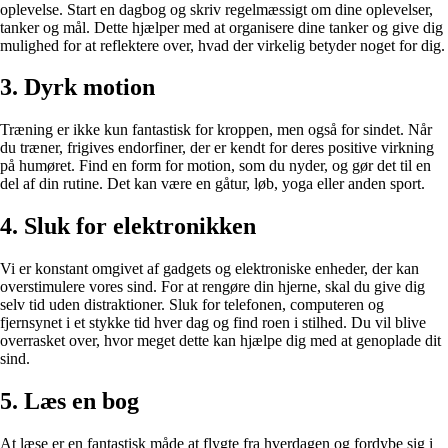
oplevelse. Start en dagbog og skriv regelmæssigt om dine oplevelser,
tanker og mål. Dette hjælper med at organisere dine tanker og give dig
mulighed for at reflektere over, hvad der virkelig betyder noget for dig.
3. Dyrk motion
Træning er ikke kun fantastisk for kroppen, men også for sindet. Når
du træner, frigives endorfiner, der er kendt for deres positive virkning
på humøret. Find en form for motion, som du nyder, og gør det til en
del af din rutine. Det kan være en gåtur, løb, yoga eller anden sport.
4. Sluk for elektronikken
Vi er konstant omgivet af gadgets og elektroniske enheder, der kan
overstimulere vores sind. For at rengøre din hjerne, skal du give dig
selv tid uden distraktioner. Sluk for telefonen, computeren og
fjernsynet i et stykke tid hver dag og find roen i stilhed. Du vil blive
overrasket over, hvor meget dette kan hjælpe dig med at genoplade dit
sind.
5. Læs en bog
At læse er en fantastisk måde at flygte fra hverdagen og fordybe sig i