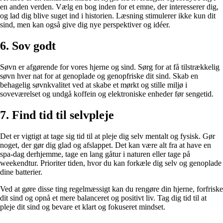
en anden verden. Vælg en bog inden for et emne, der interesserer dig,
og lad dig blive suget ind i historien. Læsning stimulerer ikke kun dit
sind, men kan også give dig nye perspektiver og idéer.
6. Sov godt
Søvn er afgørende for vores hjerne og sind. Sørg for at få tilstrækkelig
søvn hver nat for at genoplade og genopfriske dit sind. Skab en
behagelig søvnkvalitet ved at skabe et mørkt og stille miljø i
soveværelset og undgå koffein og elektroniske enheder før sengetid.
7. Find tid til selvpleje
Det er vigtigt at tage sig tid til at pleje dig selv mentalt og fysisk. Gør
noget, der gør dig glad og afslappet. Det kan være alt fra at have en
spa-dag derhjemme, tage en lang gåtur i naturen eller tage på
weekendtur. Prioriter tiden, hvor du kan forkæle dig selv og genoplade
dine batterier.
Ved at gøre disse ting regelmæssigt kan du rengøre din hjerne, forfriske
dit sind og opnå et mere balanceret og positivt liv. Tag dig tid til at
pleje dit sind og bevare et klart og fokuseret mindset.