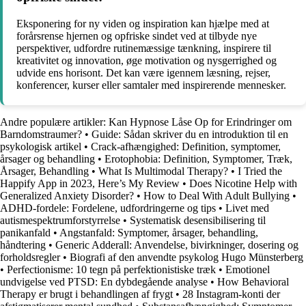
Eksponering for ny viden og inspiration kan hjælpe med at
forårsrense hjernen og opfriske sindet ved at tilbyde nye
perspektiver, udfordre rutinemæssige tænkning, inspirere til
kreativitet og innovation, øge motivation og nysgerrighed og
udvide ens horisont. Det kan være igennem læsning, rejser,
konferencer, kurser eller samtaler med inspirerende mennesker.
Andre populære artikler:
Kan Hypnose Låse Op for Erindringer om
Barndomstraumer?
•
Guide: Sådan skriver du en introduktion til en
psykologisk artikel
•
Crack-afhængighed: Definition, symptomer,
årsager og behandling
•
Erotophobia: Definition, Symptomer, Træk,
Årsager, Behandling
•
What Is Multimodal Therapy?
•
I Tried the
Happify App in 2023, Here’s My Review
•
Does Nicotine Help with
Generalized Anxiety Disorder?
•
How to Deal With Adult Bullying
•
ADHD-fordele: Fordelene, udfordringerne og tips
•
Livet med
autismespektrumforstyrrelse
•
Systematisk desensibilisering til
panikanfald
•
Angstanfald: Symptomer, årsager, behandling,
håndtering
•
Generic Adderall: Anvendelse, bivirkninger, dosering og
forholdsregler
•
Biografi af den anvendte psykolog Hugo Münsterberg
•
Perfectionisme: 10 tegn på perfektionistiske træk
•
Emotionel
undvigelse ved PTSD: En dybdegående analyse
•
How Behavioral
Therapy er brugt i behandlingen af frygt
•
28 Instagram-konti der