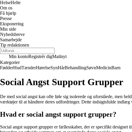
Helse
Helte
Om os
Få hjælp
Presse
Eksponering
Min side
Nyhedsbreve
Samarbejde
Tip redaktionen
Min konto
Registrér dig
Mailnyt
Kategorier
Fødder
Hud
Tænder
Hørelse
Syn
Hår
Behandling
Søvn
Medicin
Barn
Social Angst Support Grupper
De med social angst kan ofte føle sig isolerede og uforståede, men heldi
værktøjer til at håndtere deres udfordringer. Dette indsigtsfulde indlæg
Hvad er social angst support grupper?
Social angst support grupper er fællesskaber, der er specifikt designet t