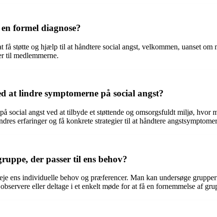
 en formel diagnose?
i at få støtte og hjælp til at håndtere social angst, velkommen, uanset om
er til medlemmerne.
d at lindre symptomerne på social angst?
på social angst ved at tilbyde et støttende og omsorgsfuldt miljø, hvo
es erfaringer og få konkrete strategier til at håndtere angstsymptomer i
ruppe, der passer til ens behov?
verveje ens individuelle behov og præferencer. Man kan undersøge gruppe
 observere eller deltage i et enkelt møde for at få en fornemmelse af g