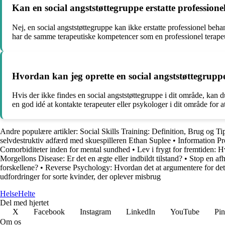
Kan en social angststøttegruppe erstatte profession
Nej, en social angststøttegruppe kan ikke erstatte professionel beh
har de samme terapeutiske kompetencer som en professionel terape
Hvordan kan jeg oprette en social angststøttegruppe
Hvis der ikke findes en social angststøttegruppe i dit område, kan
en god idé at kontakte terapeuter eller psykologer i dit område for at 
Andre populære artikler:
Social Skills Training: Definition, Brug og Ti
selvdestruktiv adfærd med skuespilleren Ethan Suplee
•
Information Pr
Comorbiditeter inden for mental sundhed
•
Lev i frygt for fremtiden: 
Morgellons Disease: Er det en ægte eller indbildt tilstand?
•
Stop en af
forskellene?
•
Reverse Psychology: Hvordan det at argumentere for det 
udfordringer for sorte kvinder, der oplever misbrug
Helse
Helte
Del med hjertet
X
Facebook
Instagram
LinkedIn
YouTube
Pin
Om os