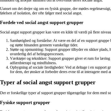
hinanden og arbejde sammen om at overvinde deres sociale angst.
Uanset om det drejer sig om en fysisk gruppe, der mødes regelmæssigt, e
følelsen af isolation, der ofte følger med social angst.
Fordele ved social angst support grupper
Social angst support grupper kan være en kilde til værdi på flere niveau
Samhørighed og forståelse: At være en del af en support gruppe b
og støtte hinanden gennem vanskelige tider.
Støtte og opmuntring: Support grupper tilbyder en sikker plads, 
uvurderlig del af helingsprocessen.
Værktøjer og teknikker: Support grupper giver et rum for læring 
adfærdsterapi og mindfulness.
Opbygning af sociale færdigheder: Ved at deltage i en support gr
for dem, der ønsker at forbedre deres evne til at interagere med a
Typer af social angst support grupper
Der er forskellige typer af support grupper tilgængelige for dem med so
Fysiske support grupper