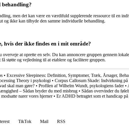
el behandling?
andling, men det kan være en værdifuld supplerende ressource til en indi
ut og ikke kan tilbyde den samme individuelle behandling.
, hvis der ikke findes en i mit område?
 du overveje at oprette en selv. Du kan annoncere gruppen gennem lokale
få støtte og vejledning til at etablere og facilitere gruppen.
ps
•
Excessive Sleepiness: Definition, Symptomer, Træk, Årsager, Beha
ocessing Theory i psykologi
•
Corpus Callosum Skade: Indvirkning på
Hvad skal man gøre?
•
Profilen af Wilhelm Wundt, psykologiens fader
•
hængighed – Sådan bryder du med misbrug
•
Sådan overvinder du følelse
modsatte narer vores hjerner
•
Er ADHD betragtet som et handicap på 
terest
TikTok
Mail
RSS