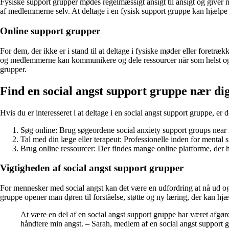
Fysiske support grupper mødes regelmæssigt ansigt til ansigt og giver m
af medlemmerne selv. At deltage i en fysisk support gruppe kan hjælpe
Online support grupper
For dem, der ikke er i stand til at deltage i fysiske møder eller foretr
og medlemmerne kan kommunikere og dele ressourcer når som helst og h
grupper.
Find en social angst support gruppe nær di
Hvis du er interesseret i at deltage i en social angst support gruppe, er 
Søg online: Brug søgeordene social anxiety support groups near m
Tal med din læge eller terapeut: Professionelle inden for mental 
Brug online ressourcer: Der findes mange online platforme, der ha
Vigtigheden af social angst support grupper
For mennesker med social angst kan det være en udfordring at nå ud og
gruppe opener man døren til forståelse, støtte og ny læring, der kan hjæ
At være en del af en social angst support gruppe har været afgøre
håndtere min angst. – Sarah, medlem af en social angst support 