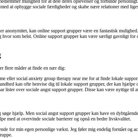
edlemmer mulighed for at dele deres oplevelser og forbinde personligt. 
 med at opbygge sociale færdigheder og skabe nære relationer med lige
ækker anonymitet, kan online support grupper være en fantastisk mulighed.
vor som helst. Online support grupper kan være særligt gavnligt for d
g
der flere måder at finde en nær dig:
e eller social anxiety group therapy near me for at finde lokale suppor
sundhed kan ofte henvise dig til lokale support grupper, der kan hjælpe 
r lister over sociale angst support grupper. Disse kan være nyttige til 
 søge hjælp. Men social angst support grupper kan have en dybtgående i
lpe med at overvinde sociale barrierer og opnå en bedre livskvalitet.
nde for min egen personlige vækst. Jeg føler mig endelig forstået og acc
gruppe.