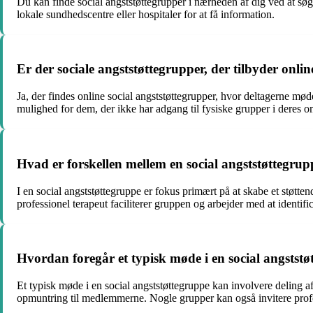
Du kan finde social angststøttegrupper i nærheden af dig ved at søg
lokale sundhedscentre eller hospitaler for at få information.
Er der sociale angststøttegrupper, der tilbyder onli
Ja, der findes online social angststøttegrupper, hvor deltagerne m
mulighed for dem, der ikke har adgang til fysiske grupper i deres 
Hvad er forskellen mellem en social angststøttegru
I en social angststøttegruppe er fokus primært på at skabe et støtt
professionel terapeut faciliterer gruppen og arbejder med at identif
Hvordan foregår et typisk møde i en social angstst
Et typisk møde i en social angststøttegruppe kan involvere deling af 
opmuntring til medlemmerne. Nogle grupper kan også invitere profess