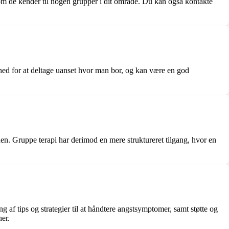
, om de kender til nogen grupper i dit område. Du kan også kontakte
ghed for at deltage uanset hvor man bor, og kan være en god
den. Gruppe terapi har derimod en mere struktureret tilgang, hvor en
ng af tips og strategier til at håndtere angstsymptomer, samt støtte og
ner.