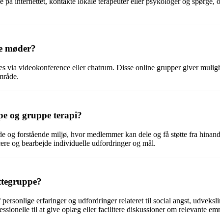
e på internettet, kontakte lokale terapeuter eller psykologer og spørge
ne møder?
ødes via videokonference eller chatrum. Disse online grupper giver muli
område.
ppe og gruppe terapi?
ende og forstående miljø, hvor medlemmer kan dele og få støtte fra hinan
icere og bearbejde individuelle udfordringer og mål.
øttegruppe?
personlige erfaringer og udfordringer relateret til social angst, udveksli
ionelle til at give oplæg eller facilitere diskussioner om relevante em