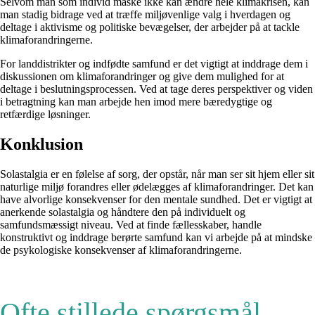
Selvom man som individ måske ikke kan ændre hele klimakrisen, kan
man stadig bidrage ved at træffe miljøvenlige valg i hverdagen og
deltage i aktivisme og politiske bevægelser, der arbejder på at tackle
klimaforandringerne.
For landdistrikter og indfødte samfund er det vigtigt at inddrage dem i
diskussionen om klimaforandringer og give dem mulighed for at
deltage i beslutningsprocessen. Ved at tage deres perspektiver og viden
i betragtning kan man arbejde hen imod mere bæredygtige og
retfærdige løsninger.
Konklusion
Solastalgia er en følelse af sorg, der opstår, når man ser sit hjem eller sit
naturlige miljø forandres eller ødelægges af klimaforandringer. Det kan
have alvorlige konsekvenser for den mentale sundhed. Det er vigtigt at
anerkende solastalgia og håndtere den på individuelt og
samfundsmæssigt niveau. Ved at finde fællesskaber, handle
konstruktivt og inddrage berørte samfund kan vi arbejde på at mindske
de psykologiske konsekvenser af klimaforandringerne.
Ofte stillede spørgsmål