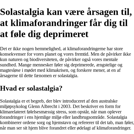
Solastalgia kan være årsagen til,
at klimaforandringer får dig til
at føle dig deprimeret
Det er ikke nogen hemmelighed, at klimaforandringerne har store
konsekvenser for vores planet og vores fremtid. Men de påvirker ikke
kun naturen og biodiversiteten, de påvirker også vores mentale
sundhed. Mange mennesker føler sig deprimerede, ængstelige og
magtesløse i mødet med klimakrisen, og forskere mener, at en af
årsagerne til dette fænomen er solastalgia.
Hvad er solastalgia?
Solastalgia er et begreb, der blev introduceret af den australske
miljøpsykolog Glenn Albrecht i 2003. Det beskriver en form for
klimarelateret følelsesmæssig stress, som opstår, når man oplever
forandringer i ens hjemlige miljø eller landbrugsområde. Solastalgia
kombinerer ordene sorg og hjemstavn og refererer til det tab, man føler,
når man ser sit hjem blive forandret eller ødelagt af klimaforandringer.