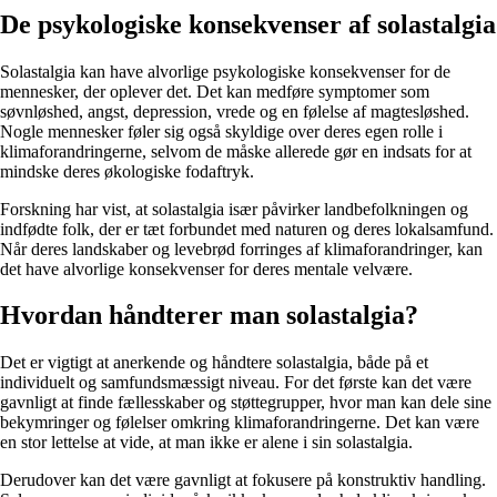
De psykologiske konsekvenser af solastalgia
Solastalgia kan have alvorlige psykologiske konsekvenser for de
mennesker, der oplever det. Det kan medføre symptomer som
søvnløshed, angst, depression, vrede og en følelse af magtesløshed.
Nogle mennesker føler sig også skyldige over deres egen rolle i
klimaforandringerne, selvom de måske allerede gør en indsats for at
mindske deres økologiske fodaftryk.
Forskning har vist, at solastalgia især påvirker landbefolkningen og
indfødte folk, der er tæt forbundet med naturen og deres lokalsamfund.
Når deres landskaber og levebrød forringes af klimaforandringer, kan
det have alvorlige konsekvenser for deres mentale velvære.
Hvordan håndterer man solastalgia?
Det er vigtigt at anerkende og håndtere solastalgia, både på et
individuelt og samfundsmæssigt niveau. For det første kan det være
gavnligt at finde fællesskaber og støttegrupper, hvor man kan dele sine
bekymringer og følelser omkring klimaforandringerne. Det kan være
en stor lettelse at vide, at man ikke er alene i sin solastalgia.
Derudover kan det være gavnligt at fokusere på konstruktiv handling.