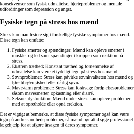
konsekvenser som fysisk udmattelse, hjerteproblemer og mentale
udfordringer som depression og angst.
Fysiske tegn på stress hos mænd
Stress kan manifestere sig i forskellige fysiske symptomer hos mænd.
Disse tegn kan omfatte:
Fysiske smerter og spændinger: Mænd kan opleve smerter i
muskler og led samt spændinger i kroppen som reaktion på
stress.
Ekstrem træthed: Konstant træthed og fornemmelse af
udmattelse kan være et tydeligt tegn på stress hos mænd.
Søvnproblemer: Stress kan påvirke søvnkvaliteten hos mænd og
føre til søvnløshed eller dårlig søvn.
Mave-tarm problemer: Stress kan forårsage fordøjelsesproblemer
såsom mavesmerter, opkastning eller diarré.
Seksuel dysfunktion: Mænd under stress kan opleve problemer
med at opretholde eller opnå erektion.
Det er vigtigt at bemærke, at disse fysiske symptomer også kan være
tegn på andre sundhedsproblemer, så mænd bør altid søge professionel
lægehjælp for at afgøre årsagen til deres symptomer.