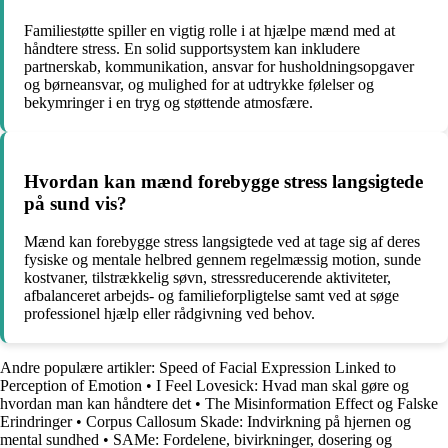
Familiestøtte spiller en vigtig rolle i at hjælpe mænd med at
håndtere stress. En solid supportsystem kan inkludere
partnerskab, kommunikation, ansvar for husholdningsopgaver
og børneansvar, og mulighed for at udtrykke følelser og
bekymringer i en tryg og støttende atmosfære.
Hvordan kan mænd forebygge stress langsigtede
på sund vis?
Mænd kan forebygge stress langsigtede ved at tage sig af deres
fysiske og mentale helbred gennem regelmæssig motion, sunde
kostvaner, tilstrækkelig søvn, stressreducerende aktiviteter,
afbalanceret arbejds- og familieforpligtelse samt ved at søge
professionel hjælp eller rådgivning ved behov.
Andre populære artikler:
Speed of Facial Expression Linked to
Perception of Emotion
•
I Feel Lovesick: Hvad man skal gøre og
hvordan man kan håndtere det
•
The Misinformation Effect og Falske
Erindringer
•
Corpus Callosum Skade: Indvirkning på hjernen og
mental sundhed
•
SAMe: Fordelene, bivirkninger, dosering og