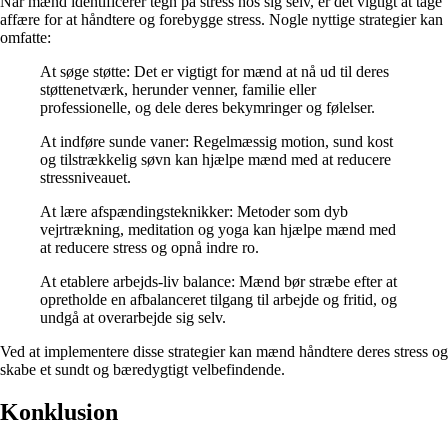
Når mænd identificerer tegn på stress hos sig selv, er det vigtigt at tage
affære for at håndtere og forebygge stress. Nogle nyttige strategier kan
omfatte:
At søge støtte: Det er vigtigt for mænd at nå ud til deres
støttenetværk, herunder venner, familie eller
professionelle, og dele deres bekymringer og følelser.
At indføre sunde vaner: Regelmæssig motion, sund kost
og tilstrækkelig søvn kan hjælpe mænd med at reducere
stressniveauet.
At lære afspændingsteknikker: Metoder som dyb
vejrtrækning, meditation og yoga kan hjælpe mænd med
at reducere stress og opnå indre ro.
At etablere arbejds-liv balance: Mænd bør stræbe efter at
opretholde en afbalanceret tilgang til arbejde og fritid, og
undgå at overarbejde sig selv.
Ved at implementere disse strategier kan mænd håndtere deres stress og
skabe et sundt og bæredygtigt velbefindende.
Konklusion