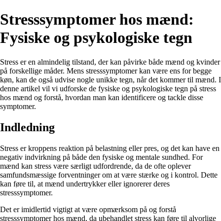
Stresssymptomer hos mænd:
Fysiske og psykologiske tegn
Stress er en almindelig tilstand, der kan påvirke både mænd og kvinder
på forskellige måder. Mens stresssymptomer kan være ens for begge
køn, kan de også udvise nogle unikke tegn, når det kommer til mænd. I
denne artikel vil vi udforske de fysiske og psykologiske tegn på stress
hos mænd og forstå, hvordan man kan identificere og tackle disse
symptomer.
Indledning
Stress er kroppens reaktion på belastning eller pres, og det kan have en
negativ indvirkning på både den fysiske og mentale sundhed. For
mænd kan stress være særligt udfordrende, da de ofte oplever
samfundsmæssige forventninger om at være stærke og i kontrol. Dette
kan føre til, at mænd undertrykker eller ignorerer deres
stresssymptomer.
Det er imidlertid vigtigt at være opmærksom på og forstå
stresssymptomer hos mænd, da ubehandlet stress kan føre til alvorlige