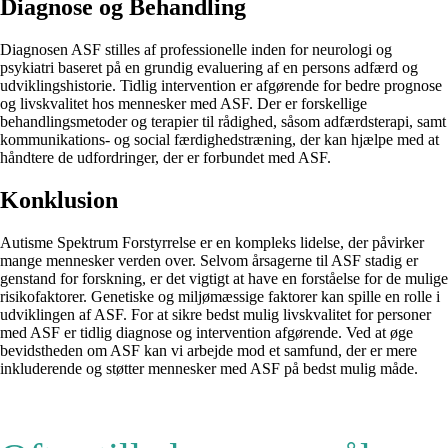
Diagnose og Behandling
Diagnosen ASF stilles af professionelle inden for neurologi og
psykiatri baseret på en grundig evaluering af en persons adfærd og
udviklingshistorie. Tidlig intervention er afgørende for bedre prognose
og livskvalitet hos mennesker med ASF. Der er forskellige
behandlingsmetoder og terapier til rådighed, såsom adfærdsterapi, samt
kommunikations- og social færdighedstræning, der kan hjælpe med at
håndtere de udfordringer, der er forbundet med ASF.
Konklusion
Autisme Spektrum Forstyrrelse er en kompleks lidelse, der påvirker
mange mennesker verden over. Selvom årsagerne til ASF stadig er
genstand for forskning, er det vigtigt at have en forståelse for de mulige
risikofaktorer. Genetiske og miljømæssige faktorer kan spille en rolle i
udviklingen af ASF. For at sikre bedst mulig livskvalitet for personer
med ASF er tidlig diagnose og intervention afgørende. Ved at øge
bevidstheden om ASF kan vi arbejde mod et samfund, der er mere
inkluderende og støtter mennesker med ASF på bedst mulig måde.