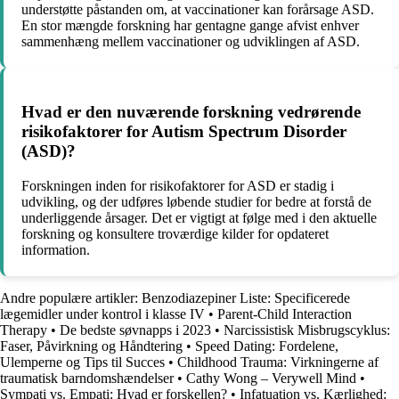
understøtte påstanden om, at vaccinationer kan forårsage ASD.
En stor mængde forskning har gentagne gange afvist enhver
sammenhæng mellem vaccinationer og udviklingen af ASD.
Hvad er den nuværende forskning vedrørende
risikofaktorer for Autism Spectrum Disorder
(ASD)?
Forskningen inden for risikofaktorer for ASD er stadig i
udvikling, og der udføres løbende studier for bedre at forstå de
underliggende årsager. Det er vigtigt at følge med i den aktuelle
forskning og konsultere troværdige kilder for opdateret
information.
Andre populære artikler:
Benzodiazepiner Liste: Specificerede
lægemidler under kontrol i klasse IV
•
Parent-Child Interaction
Therapy
•
De bedste søvnapps i 2023
•
Narcissistisk Misbrugscyklus:
Faser, Påvirkning og Håndtering
•
Speed Dating: Fordelene,
Ulemperne og Tips til Succes
•
Childhood Trauma: Virkningerne af
traumatisk barndomshændelser
•
Cathy Wong – Verywell Mind
•
Sympati vs. Empati: Hvad er forskellen?
•
Infatuation vs. Kærlighed: