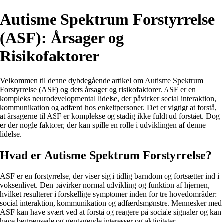
Autisme Spektrum Forstyrrelse
(ASF): Årsager og
Risikofaktorer
Velkommen til denne dybdegående artikel om Autisme Spektrum
Forstyrrelse (ASF) og dets årsager og risikofaktorer. ASF er en
kompleks neurodevelopmental lidelse, der påvirker social interaktion,
kommunikation og adfærd hos enkeltpersoner. Det er vigtigt at forstå,
at årsagerne til ASF er komplekse og stadig ikke fuldt ud forstået. Dog
er der nogle faktorer, der kan spille en rolle i udviklingen af denne
lidelse.
Hvad er Autisme Spektrum Forstyrrelse?
ASF er en forstyrrelse, der viser sig i tidlig barndom og fortsætter ind i
voksenlivet. Den påvirker normal udvikling og funktion af hjernen,
hvilket resulterer i forskellige symptomer inden for tre hovedområder:
social interaktion, kommunikation og adfærdsmønstre. Mennesker med
ASF kan have svært ved at forstå og reagere på sociale signaler og kan
have begrænsede og gentagende interesser og aktiviteter.