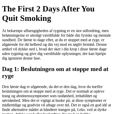
The First 2 Days After You
Quit Smoking
At bekæmpe afhængigheden af ​​rygning er en stor udfordring, men
belønningerne er utroligt værdifulde for både din fysiske og mentale
sundhed. De første to dage efter, at du er stoppet med at ryge, er
afgørende for dit helbred og din vej mod en røgfri fremtid. Denne
artikel vil dykke ned i, hvad der sker i din krop i disse første dage
uden rygning og give dig værdifulde oplysninger, der kan hjælpe
dig igennem denne fase.
Dag 1: Beslutningen om at stoppe med at
ryge
Den første dag er afgørende, da det er den dag, hvor du træffer
beslutningen om at stoppe med at ryge. Det er normalt at opleve
trang og abstinenssymptomer som rastløshed, irritabilitet og
søvnløshed. Men det er vigtigt at huske på, at disse symptomer er
midlertidige og gradvist vil aftage over tid. Det er også en god idé at
finde alternative måder at håndtere trangen på, f.eks. ved at dyrke