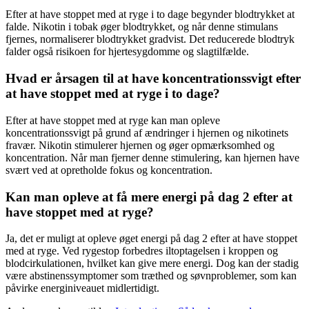
Efter at have stoppet med at ryge i to dage begynder blodtrykket at
falde. Nikotin i tobak øger blodtrykket, og når denne stimulans
fjernes, normaliserer blodtrykket gradvist. Det reducerede blodtryk
falder også risikoen for hjertesygdomme og slagtilfælde.
Hvad er årsagen til at have koncentrationssvigt efter
at have stoppet med at ryge i to dage?
Efter at have stoppet med at ryge kan man opleve
koncentrationssvigt på grund af ændringer i hjernen og nikotinets
fravær. Nikotin stimulerer hjernen og øger opmærksomhed og
koncentration. Når man fjerner denne stimulering, kan hjernen have
svært ved at opretholde fokus og koncentration.
Kan man opleve at få mere energi på dag 2 efter at
have stoppet med at ryge?
Ja, det er muligt at opleve øget energi på dag 2 efter at have stoppet
med at ryge. Ved rygestop forbedres iltoptagelsen i kroppen og
blodcirkulationen, hvilket kan give mere energi. Dog kan der stadig
være abstinenssymptomer som træthed og søvnproblemer, som kan
påvirke energiniveauet midlertidigt.