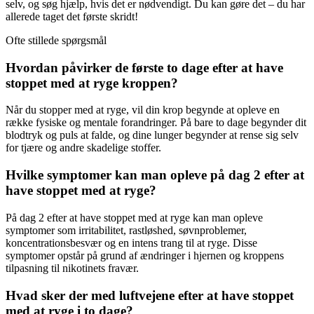
selv, og søg hjælp, hvis det er nødvendigt. Du kan gøre det – du har
allerede taget det første skridt!
Ofte stillede spørgsmål
Hvordan påvirker de første to dage efter at have
stoppet med at ryge kroppen?
Når du stopper med at ryge, vil din krop begynde at opleve en
række fysiske og mentale forandringer. På bare to dage begynder dit
blodtryk og puls at falde, og dine lunger begynder at rense sig selv
for tjære og andre skadelige stoffer.
Hvilke symptomer kan man opleve på dag 2 efter at
have stoppet med at ryge?
På dag 2 efter at have stoppet med at ryge kan man opleve
symptomer som irritabilitet, rastløshed, søvnproblemer,
koncentrationsbesvær og en intens trang til at ryge. Disse
symptomer opstår på grund af ændringer i hjernen og kroppens
tilpasning til nikotinets fravær.
Hvad sker der med luftvejene efter at have stoppet
med at ryge i to dage?