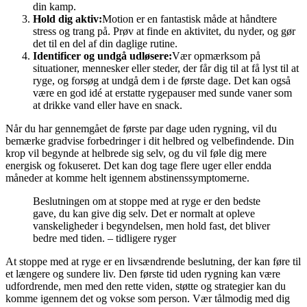
din kamp.
Hold dig aktiv:
Motion er en fantastisk måde at håndtere
stress og trang på. Prøv at finde en aktivitet, du nyder, og gør
det til en del af din daglige rutine.
Identificer og undgå udløsere:
Vær opmærksom på
situationer, mennesker eller steder, der får dig til at få lyst til at
ryge, og forsøg at undgå dem i de første dage. Det kan også
være en god idé at erstatte rygepauser med sunde vaner som
at drikke vand eller have en snack.
Når du har gennemgået de første par dage uden rygning, vil du
bemærke gradvise forbedringer i dit helbred og velbefindende. Din
krop vil begynde at helbrede sig selv, og du vil føle dig mere
energisk og fokuseret. Det kan dog tage flere uger eller endda
måneder at komme helt igennem abstinenssymptomerne.
Beslutningen om at stoppe med at ryge er den bedste
gave, du kan give dig selv. Det er normalt at opleve
vanskeligheder i begyndelsen, men hold fast, det bliver
bedre med tiden. – tidligere ryger
At stoppe med at ryge er en livsændrende beslutning, der kan føre til
et længere og sundere liv. Den første tid uden rygning kan være
udfordrende, men med den rette viden, støtte og strategier kan du
komme igennem det og vokse som person. Vær tålmodig med dig