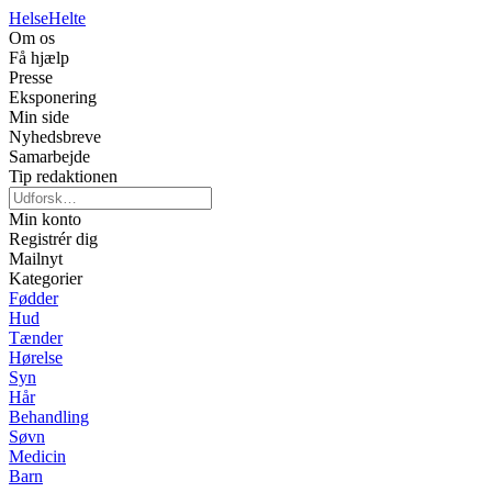
Helse
Helte
Om os
Få hjælp
Presse
Eksponering
Min side
Nyhedsbreve
Samarbejde
Tip redaktionen
Min konto
Registrér dig
Mailnyt
Kategorier
Fødder
Hud
Tænder
Hørelse
Syn
Hår
Behandling
Søvn
Medicin
Barn