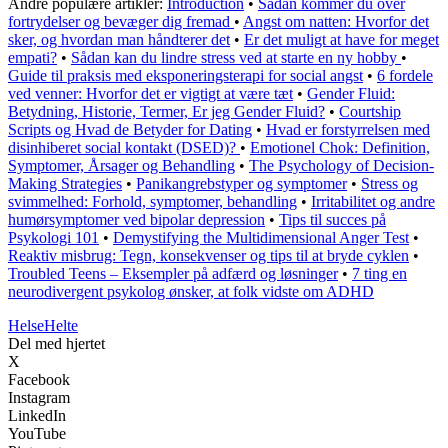
Andre populære artikler:
Introduction
•
Sådan kommer du over
fortrydelser og bevæger dig fremad
•
Angst om natten: Hvorfor det
sker, og hvordan man håndterer det
•
Er det muligt at have for meget
empati?
•
Sådan kan du lindre stress ved at starte en ny hobby
•
Guide til praksis med eksponeringsterapi for social angst
•
6 fordele
ved venner: Hvorfor det er vigtigt at være tæt
•
Gender Fluid:
Betydning, Historie, Termer, Er jeg Gender Fluid?
•
Courtship
Scripts og Hvad de Betyder for Dating
•
Hvad er forstyrrelsen med
disinhiberet social kontakt (DSED)?
•
Emotionel Chok: Definition,
Symptomer, Årsager og Behandling
•
The Psychology of Decision-
Making Strategies
•
Panikangrebstyper og symptomer
•
Stress og
svimmelhed: Forhold, symptomer, behandling
•
Irritabilitet og andre
humørsymptomer ved bipolar depression
•
Tips til succes på
Psykologi 101
•
Demystifying the Multidimensional Anger Test
•
Reaktiv misbrug: Tegn, konsekvenser og tips til at bryde cyklen
•
Troubled Teens – Eksempler på adfærd og løsninger
•
7 ting en
neurodivergent psykolog ønsker, at folk vidste om ADHD
Helse
Helte
Del med hjertet
X
Facebook
Instagram
LinkedIn
YouTube