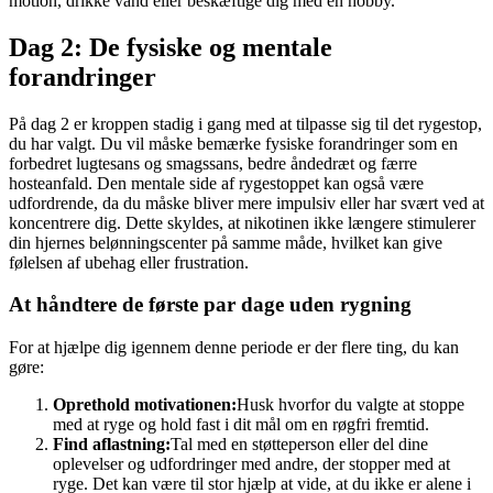
motion, drikke vand eller beskæftige dig med en hobby.
Dag 2: De fysiske og mentale
forandringer
På dag 2 er kroppen stadig i gang med at tilpasse sig til det rygestop,
du har valgt. Du vil måske bemærke fysiske forandringer som en
forbedret lugtesans og smagssans, bedre åndedræt og færre
hosteanfald. Den mentale side af rygestoppet kan også være
udfordrende, da du måske bliver mere impulsiv eller har svært ved at
koncentrere dig. Dette skyldes, at nikotinen ikke længere stimulerer
din hjernes belønningscenter på samme måde, hvilket kan give
følelsen af ​​ubehag eller frustration.
At håndtere de første par dage uden rygning
For at hjælpe dig igennem denne periode er der flere ting, du kan
gøre:
Oprethold motivationen:
Husk hvorfor du valgte at stoppe
med at ryge og hold fast i dit mål om en røgfri fremtid.
Find aflastning:
Tal med en støtteperson eller del dine
oplevelser og udfordringer med andre, der stopper med at
ryge. Det kan være til stor hjælp at vide, at du ikke er alene i