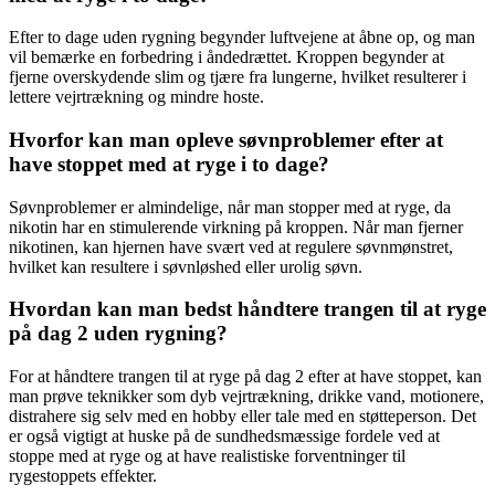
Efter to dage uden rygning begynder luftvejene at åbne op, og man
vil bemærke en forbedring i åndedrættet. Kroppen begynder at
fjerne overskydende slim og tjære fra lungerne, hvilket resulterer i
lettere vejrtrækning og mindre hoste.
Hvorfor kan man opleve søvnproblemer efter at
have stoppet med at ryge i to dage?
Søvnproblemer er almindelige, når man stopper med at ryge, da
nikotin har en stimulerende virkning på kroppen. Når man fjerner
nikotinen, kan hjernen have svært ved at regulere søvnmønstret,
hvilket kan resultere i søvnløshed eller urolig søvn.
Hvordan kan man bedst håndtere trangen til at ryge
på dag 2 uden rygning?
For at håndtere trangen til at ryge på dag 2 efter at have stoppet, kan
man prøve teknikker som dyb vejrtrækning, drikke vand, motionere,
distrahere sig selv med en hobby eller tale med en støtteperson. Det
er også vigtigt at huske på de sundhedsmæssige fordele ved at
stoppe med at ryge og at have realistiske forventninger til
rygestoppets effekter.