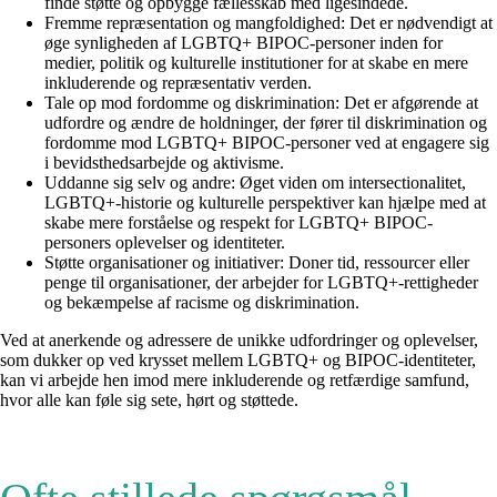
finde støtte og opbygge fællesskab med ligesindede.
Fremme repræsentation og mangfoldighed: Det er nødvendigt at
øge synligheden af LGBTQ+ BIPOC-personer inden for
medier, politik og kulturelle institutioner for at skabe en mere
inkluderende og repræsentativ verden.
Tale op mod fordomme og diskrimination: Det er afgørende at
udfordre og ændre de holdninger, der fører til diskrimination og
fordomme mod LGBTQ+ BIPOC-personer ved at engagere sig
i bevidsthedsarbejde og aktivisme.
Uddanne sig selv og andre: Øget viden om intersectionalitet,
LGBTQ+-historie og kulturelle perspektiver kan hjælpe med at
skabe mere forståelse og respekt for LGBTQ+ BIPOC-
personers oplevelser og identiteter.
Støtte organisationer og initiativer: Doner tid, ressourcer eller
penge til organisationer, der arbejder for LGBTQ+-rettigheder
og bekæmpelse af racisme og diskrimination.
Ved at anerkende og adressere de unikke udfordringer og oplevelser,
som dukker op ved krysset mellem LGBTQ+ og BIPOC-identiteter,
kan vi arbejde hen imod mere inkluderende og retfærdige samfund,
hvor alle kan føle sig sete, hørt og støttede.