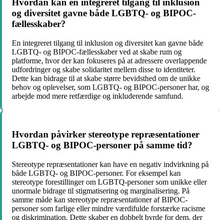
Hvordan kan en integreret tilgang til inklusion
og diversitet gavne både LGBTQ- og BIPOC-
fællesskaber?
En integreret tilgang til inklusion og diversitet kan gavne både
LGBTQ- og BIPOC-fællesskaber ved at skabe rum og
platforme, hvor der kan fokuseres på at adressere overlappende
udfordringer og skabe solidaritet mellem disse to identiteter.
Dette kan bidrage til at skabe større bevidsthed om de unikke
behov og oplevelser, som LGBTQ- og BIPOC-personer har, og
arbejde mod mere retfærdige og inkluderende samfund.
Hvordan påvirker stereotype repræsentationer
LGBTQ- og BIPOC-personer på samme tid?
Stereotype repræsentationer kan have en negativ indvirkning på
både LGBTQ- og BIPOC-personer. For eksempel kan
stereotype forestillinger om LGBTQ-personer som unikke eller
unormale bidrage til stigmatisering og marginalisering. På
samme måde kan stereotype repræsentationer af BIPOC-
personer som farlige eller mindre værdifulde forstærke racisme
og diskrimination. Dette skaber en dobbelt byrde for dem, der