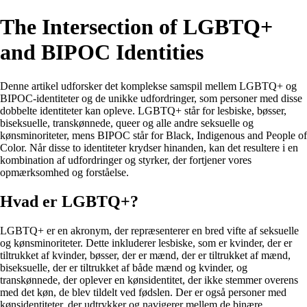
The Intersection of LGBTQ+
and BIPOC Identities
Denne artikel udforsker det komplekse samspil mellem LGBTQ+ og
BIPOC-identiteter og de unikke udfordringer, som personer med disse
dobbelte identiteter kan opleve. LGBTQ+ står for lesbiske, bøsser,
biseksuelle, transkønnede, queer og alle andre seksuelle og
kønsminoriteter, mens BIPOC står for Black, Indigenous and People of
Color. Når disse to identiteter krydser hinanden, kan det resultere i en
kombination af udfordringer og styrker, der fortjener vores
opmærksomhed og forståelse.
Hvad er LGBTQ+?
LGBTQ+ er en akronym, der repræsenterer en bred vifte af seksuelle
og kønsminoriteter. Dette inkluderer lesbiske, som er kvinder, der er
tiltrukket af kvinder, bøsser, der er mænd, der er tiltrukket af mænd,
biseksuelle, der er tiltrukket af både mænd og kvinder, og
transkønnede, der oplever en kønsidentitet, der ikke stemmer overens
med det køn, de blev tildelt ved fødslen. Der er også personer med
kønsidentiteter, der udtrykker og navigerer mellem de binære