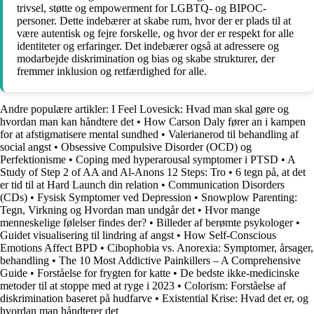
trivsel, støtte og empowerment for LGBTQ- og BIPOC-
personer. Dette indebærer at skabe rum, hvor der er plads til at
være autentisk og fejre forskelle, og hvor der er respekt for alle
identiteter og erfaringer. Det indebærer også at adressere og
modarbejde diskrimination og bias og skabe strukturer, der
fremmer inklusion og retfærdighed for alle.
Andre populære artikler:
I Feel Lovesick: Hvad man skal gøre og
hvordan man kan håndtere det
•
How Carson Daly fører an i kampen
for at afstigmatisere mental sundhed
•
Valerianerod til behandling af
social angst
•
Obsessive Compulsive Disorder (OCD) og
Perfektionisme
•
Coping med hyperarousal symptomer i PTSD
•
A
Study of Step 2 of AA and Al-Anons 12 Steps: Tro
•
6 tegn på, at det
er tid til at Hard Launch din relation
•
Communication Disorders
(CDs)
•
Fysisk Symptomer ved Depression
•
Snowplow Parenting:
Tegn, Virkning og Hvordan man undgår det
•
Hvor mange
menneskelige følelser findes der?
•
Billeder af berømte psykologer
•
Guidet visualisering til lindring af angst
•
How Self-Conscious
Emotions Affect BPD
•
Cibophobia vs. Anorexia: Symptomer, årsager,
behandling
•
The 10 Most Addictive Painkillers – A Comprehensive
Guide
•
Forståelse for frygten for katte
•
De bedste ikke-medicinske
metoder til at stoppe med at ryge i 2023
•
Colorism: Forståelse af
diskrimination baseret på hudfarve
•
Existential Krise: Hvad det er, og
hvordan man håndterer det