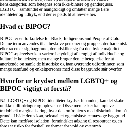
kønskategorier, som betegnes som ikke-binære og genderqueer.
LGBTQ+-samfundet er mangfoldigt og omfatter mange flere
identiteter og udtryk, end der er plads til at nævne her.
Hvad er BIPOC?
BIPOC er en forkortelse for Black, Indigenous and People of Color.
Denne term anvendes til at beskrive personer og grupper, der har etnisk
eller racemæssig baggrund, der adskiller sig fra den hvide majoritet.
BIPOC-oplevelser kan variere betydeligt afhængigt af individuelle og
kulturelle kontekster, men mange bruger denne betegnelse for at
anerkende og samle de historiske og igangværende udfordringer, som
mange samfund og enkeltpersoner med disse baggrunde står overfor.
Hvorfor er krydset mellem LGBTQ+ og
BIPOC vigtigt at forstå?
Når LGBTQ+ og BIPOC-identiteter krydser hinanden, kan det skabe
unikke udfordringer og oplevelser. Disse mennesker kan opleve
tredobbelt marginalisering, hvor de konfronteres med diskrimination på
grund af både deres køn, seksualitet og etniske/racemæssige baggrund.
Dette kan medføre isolation, formindsket adgang til ressourcer og en
forøget risiko for forskellige former for vold og overgreb.