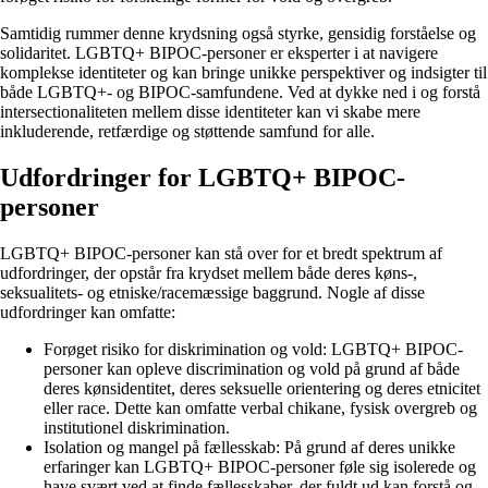
Samtidig rummer denne krydsning også styrke, gensidig forståelse og
solidaritet. LGBTQ+ BIPOC-personer er eksperter i at navigere
komplekse identiteter og kan bringe unikke perspektiver og indsigter til
både LGBTQ+- og BIPOC-samfundene. Ved at dykke ned i og forstå
intersectionaliteten mellem disse identiteter kan vi skabe mere
inkluderende, retfærdige og støttende samfund for alle.
Udfordringer for LGBTQ+ BIPOC-
personer
LGBTQ+ BIPOC-personer kan stå over for et bredt spektrum af
udfordringer, der opstår fra krydset mellem både deres køns-,
seksualitets- og etniske/racemæssige baggrund. Nogle af disse
udfordringer kan omfatte:
Forøget risiko for diskrimination og vold: LGBTQ+ BIPOC-
personer kan opleve discrimination og vold på grund af både
deres kønsidentitet, deres seksuelle orientering og deres etnicitet
eller race. Dette kan omfatte verbal chikane, fysisk overgreb og
institutionel diskrimination.
Isolation og mangel på fællesskab: På grund af deres unikke
erfaringer kan LGBTQ+ BIPOC-personer føle sig isolerede og
have svært ved at finde fællesskaber, der fuldt ud kan forstå og