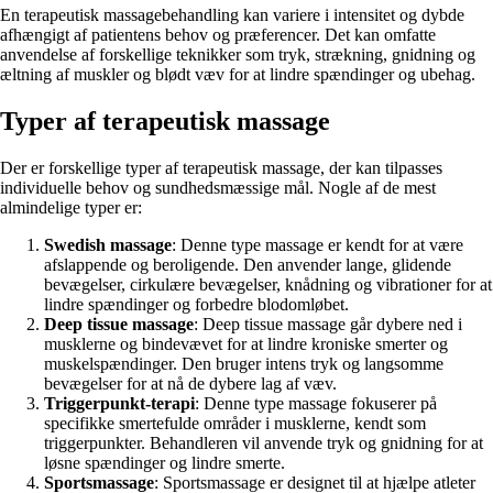
En terapeutisk massagebehandling kan variere i intensitet og dybde
afhængigt af patientens behov og præferencer. Det kan omfatte
anvendelse af forskellige teknikker som tryk, strækning, gnidning og
æltning af muskler og blødt væv for at lindre spændinger og ubehag.
Typer af terapeutisk massage
Der er forskellige typer af terapeutisk massage, der kan tilpasses
individuelle behov og sundhedsmæssige mål. Nogle af de mest
almindelige typer er:
Swedish massage
: Denne type massage er kendt for at være
afslappende og beroligende. Den anvender lange, glidende
bevægelser, cirkulære bevægelser, knådning og vibrationer for at
lindre spændinger og forbedre blodomløbet.
Deep tissue massage
: Deep tissue massage går dybere ned i
musklerne og bindevævet for at lindre kroniske smerter og
muskelspændinger. Den bruger intens tryk og langsomme
bevægelser for at nå de dybere lag af væv.
Triggerpunkt-terapi
: Denne type massage fokuserer på
specifikke smertefulde områder i musklerne, kendt som
triggerpunkter. Behandleren vil anvende tryk og gnidning for at
løsne spændinger og lindre smerte.
Sportsmassage
: Sportsmassage er designet til at hjælpe atleter