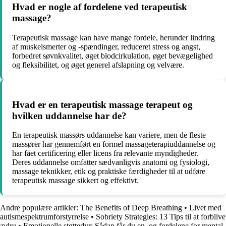
Hvad er nogle af fordelene ved terapeutisk
massage?
Terapeutisk massage kan have mange fordele, herunder lindring
af muskelsmerter og -spændinger, reduceret stress og angst,
forbedret søvnkvalitet, øget blodcirkulation, øget bevægelighed
og fleksibilitet, og øget generel afslapning og velvære.
Hvad er en terapeutisk massage terapeut og
hvilken uddannelse har de?
En terapeutisk massørs uddannelse kan variere, men de fleste
massører har gennemført en formel massageterapiuddannelse og
har fået certificering eller licens fra relevante myndigheder.
Deres uddannelse omfatter sædvanligvis anatomi og fysiologi,
massage teknikker, etik og praktiske færdigheder til at udføre
terapeutisk massage sikkert og effektivt.
Andre populære artikler:
The Benefits of Deep Breathing
•
Livet med
autismespektrumforstyrrelse
•
Sobriety Strategies: 13 Tips til at forblive
ædru
•
Emotionelle støttedyr: Sådan får du en, og fordelene for mental