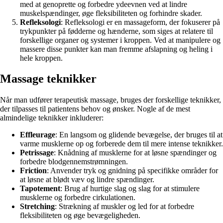
med at genoprette og forbedre ydeevnen ved at lindre
muskelspændinger, øge fleksibiliteten og forhindre skader.
Refleksologi
: Refleksologi er en massageform, der fokuserer på
trykpunkter på fødderne og hænderne, som siges at relatere til
forskellige organer og systemer i kroppen. Ved at manipulere og
massere disse punkter kan man fremme afslapning og heling i
hele kroppen.
Massage teknikker
Når man udfører terapeutisk massage, bruges der forskellige teknikker,
der tilpasses til patientens behov og ønsker. Nogle af de mest
almindelige teknikker inkluderer:
Effleurage
: En langsom og glidende bevægelse, der bruges til at
varme musklerne op og forberede dem til mere intense teknikker.
Petrissage
: Knådning af musklerne for at løsne spændinger og
forbedre blodgennemstrømningen.
Friction
: Anvender tryk og gnidning på specifikke områder for
at løsne at blødt væv og lindre spændinger.
Tapotement
: Brug af hurtige slag og slag for at stimulere
musklerne og forbedre cirkulationen.
Stretching
: Strækning af muskler og led for at forbedre
fleksibiliteten og øge bevægeligheden.