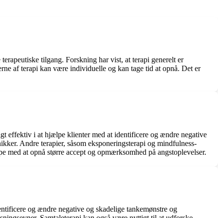
 terapeutiske tilgang. Forskning har vist, at terapi generelt er
rne af terapi kan være individuelle og kan tage tid at opnå. Det er
gt effektiv i at hjælpe klienter med at identificere og ændre negative
nikker. Andre terapier, såsom eksponeringsterapi og mindfulness-
jælpe med at opnå større accept og opmærksomhed på angstoplevelser.
entificere og ændre negative og skadelige tankemønstre og
ningsevner. Samtaleterapi kan også være nyttigt til at udforske