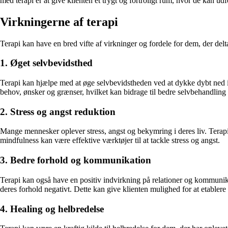
med terapi er at give klienten et trygt og fortroligt rum, hvor de kan ud
Virkningerne af terapi
Terapi kan have en bred vifte af virkninger og fordele for dem, der delt
1. Øget selvbevidsthed
Terapi kan hjælpe med at øge selvbevidstheden ved at dykke dybt ned i kl
behov, ønsker og grænser, hvilket kan bidrage til bedre selvbehandling
2. Stress og angst reduktion
Mange mennesker oplever stress, angst og bekymring i deres liv. Terapi k
mindfulness kan være effektive værktøjer til at tackle stress og angst.
3. Bedre forhold og kommunikation
Terapi kan også have en positiv indvirkning på relationer og kommunik
deres forhold negativt. Dette kan give klienten mulighed for at etable
4. Healing og helbredelse