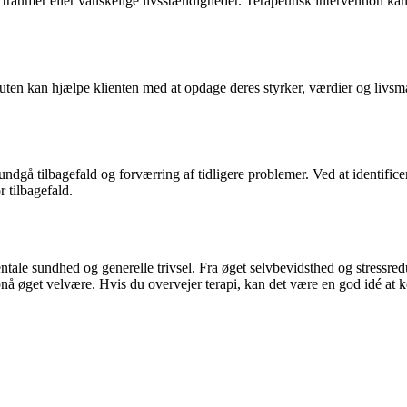
et traumer eller vanskelige livsstændigheder. Terapeutisk intervention k
n kan hjælpe klienten med at opdage deres styrker, værdier og livsmål. 
ndgå tilbagefald og forværring af tidligere problemer. Ved at identific
 tilbagefald.
ale sundhed og generelle trivsel. Fra øget selvbevidsthed og stressredu
pnå øget velvære. Hvis du overvejer terapi, kan det være en god idé at ko