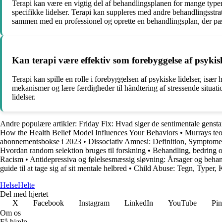
Terapi kan være en vigtig del af behandlingsplanen for mange typer a
specifikke lidelser. Terapi kan suppleres med andre behandlingsstrat
sammen med en professionel og oprette en behandlingsplan, der pass
Kan terapi være effektiv som forebyggelse af psykisk
Terapi kan spille en rolle i forebyggelsen af psykiske lidelser, især
mekanismer og lære færdigheder til håndtering af stressende situa
lidelser.
Andre populære artikler:
Friday Fix: Hvad siger de sentimentale genst
How the Health Belief Model Influences Your Behaviors
•
Murrays te
abonnementsbokse i 2023
•
Dissociativ Amnesi: Definition, Symptome
Hvordan random selektion bruges til forskning
•
Behandling, bedring o
Racism
•
Antidepressiva og følelsesmæssig sløvning: Årsager og beha
guide til at tage sig af sit mentale helbred
•
Child Abuse: Tegn, Typer,
Helse
Helte
Del med hjertet
X
Facebook
Instagram
LinkedIn
YouTube
Pin
Om os
Få hjælp