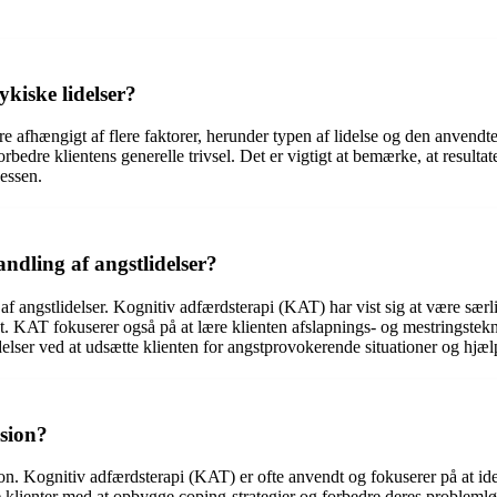
ykiske lidelser?
ere afhængigt af flere faktorer, herunder typen af ​​lidelse og den anvendte
edre klientens generelle trivsel. Det er vigtigt at bemærke, at resultate
essen.
andling af angstlidelser?
af angstlidelser. Kognitiv adfærdsterapi (KAT) har vist sig at være særli
t. KAT fokuserer også på at lære klienten afslapnings- og mestringstek
lidelser ved at udsætte klienten for angstprovokerende situationer og h
sion?
on. Kognitiv adfærdsterapi (KAT) er ofte anvendt og fokuserer på at id
 klienter med at opbygge coping-strategier og forbedre deres problemløs