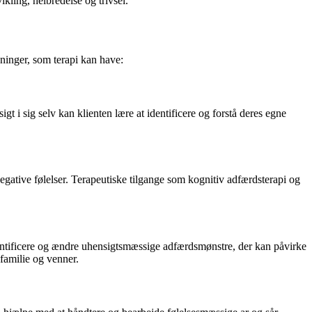
ikling, helbredelse og trivsel.
kninger, som terapi kan have:
t i sig selv kan klienten lære at identificere og forstå deres egne
negative følelser. Terapeutiske tilgange som kognitiv adfærdsterapi og
dentificere og ændre uhensigtsmæssige adfærdsmønstre, der kan påvirke
familie og venner.