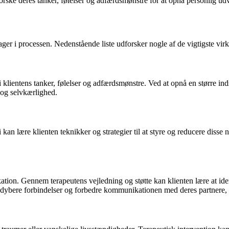
forske deres tanker, følelser og adfærdsmønstre for at opnå personlig udv
ager i processen. Nedenstående liste udforsker nogle af de vigtigste vir
ientens tanker, følelser og adfærdsmønstre. Ved at opnå en større indsig
 og selvkærlighed.
an lære klienten teknikker og strategier til at styre og reducere disse 
ation. Gennem terapeutens vejledning og støtte kan klienten lære at i
re dybere forbindelser og forbedre kommunikationen med deres partnere, 