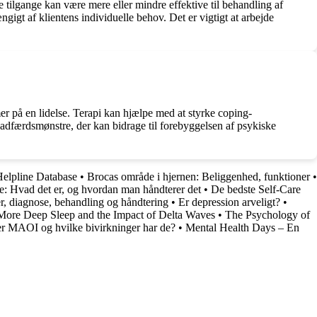
e tilgange kan være mere eller mindre effektive til behandling af
gigt af klientens individuelle behov. Det er vigtigt at arbejde
mer på en lidelse. Terapi kan hjælpe med at styrke coping-
adfærdsmønstre, der kan bidrage til forebyggelsen af psykiske
Helpline Database
•
Brocas område i hjernen: Beliggenhed, funktioner
•
: Hvad det er, og hvordan man håndterer det
•
De bedste Self-Care
r, diagnose, behandling og håndtering
•
Er depression arveligt?
•
ore Deep Sleep and the Impact of Delta Waves
•
The Psychology of
r MAOI og hvilke bivirkninger har de?
•
Mental Health Days – En