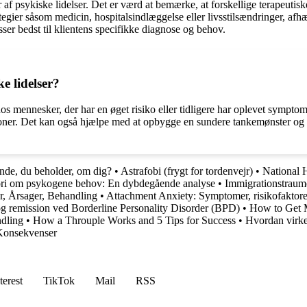
f psykiske lidelser. Det er værd at bemærke, at forskellige terapeutisk
egier såsom medicin, hospitalsindlæggelse eller livsstilsændringer, afhæn
er bedst til klientens specifikke diagnose og behov.
e lidelser?
 hos mennesker, der har en øget risiko eller tidligere har oplevet sympto
tioner. Det kan også hjælpe med at opbygge en sundere tankemønster og 
ande, du beholder, om dig?
•
Astrafobi (frygt for tordenvejr)
•
National 
ori om psykogene behov: En dybdegående analyse
•
Immigrationstraume
r, Årsager, Behandling
•
Attachment Anxiety: Symptomer, risikofaktore
g remission ved Borderline Personality Disorder (BPD)
•
How to Get M
ndling
•
How a Throuple Works and 5 Tips for Success
•
Hvordan virke
 Konsekvenser
terest
TikTok
Mail
RSS