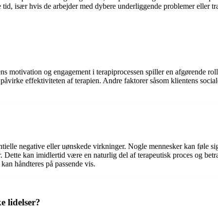
 tid, især hvis de arbejder med dybere underliggende problemer eller tra
entens motivation og engagement i terapiprocessen spiller en afgørende rol
påvirke effektiviteten af ​​terapien. Andre faktorer såsom klientens soci
tielle negative eller uønskede virkninger. Nogle mennesker kan føle sig 
. Dette kan imidlertid være en naturlig del af terapeutisk proces og bet
 kan håndteres på passende vis.
e lidelser?