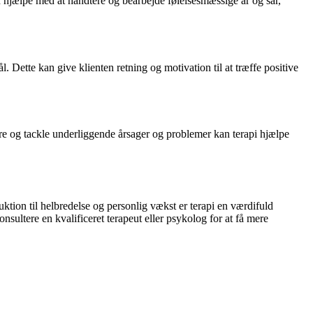
an hjælpe med at håndtere og bearbejde følelsesmæssige ar og sår,
Dette kan give klienten retning og motivation til at træffe positive
ere og tackle underliggende årsager og problemer kan terapi hjælpe
ktion til helbredelse og personlig vækst er terapi en værdifuld
nsultere en kvalificeret terapeut eller psykolog for at få mere