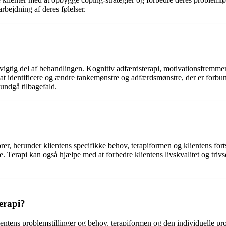
rbejdning af deres følelser.
gtig del af behandlingen. Kognitiv adfærdsterapi, motivationsfremmend
d at identificere og ændre tankemønstre og adfærdsmønstre, der er forb
 undgå tilbagefald.
torer, herunder klientens specifikke behov, terapiformen og klientens fo
Terapi kan også hjælpe med at forbedre klientens livskvalitet og trivsel
terapi?
f klientens problemstillinger og behov, terapiformen og den individuell