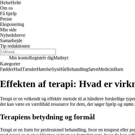
Helse
Helte
Om os
Få hjælp
Presse
Eksponering
Min side
Nyhedsbreve
Samarbejde
Tip redaktionen
Min konto
Registrér dig
Mailnyt
Kategorier
Fødder
Hud
Tænder
Hørelse
Syn
Hår
Behandling
Søvn
Medicin
Barn
Effekten af terapi: Hvad er virk
Terapi er en velkendt og effektiv metode til at håndtere forskellige ty
det kan være en værdifuld ressource for dem, der søger hjælp og støtte.
Terapiens betydning og formål
Terapi er en form for professionel behandling, hvor en terapeut eller ps