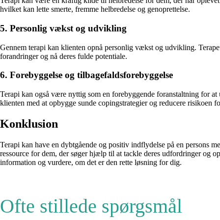
Terapi kan være en kraftig kilde til helbredelse for dem, der har oplev
hvilket kan lette smerte, fremme helbredelse og genoprettelse.
5. Personlig vækst og udvikling
Gennem terapi kan klienten opnå personlig vækst og udvikling. Terapeute
forandringer og nå deres fulde potentiale.
6. Forebyggelse og tilbagefaldsforebyggelse
Terapi kan også være nyttig som en forebyggende foranstaltning for at u
klienten med at opbygge sunde copingstrategier og reducere risikoen for
Konklusion
Terapi kan have en dybtgående og positiv indflydelse på en persons ment
ressource for dem, der søger hjælp til at tackle deres udfordringer og o
information og vurdere, om det er den rette løsning for dig.
Ofte stillede spørgsmål