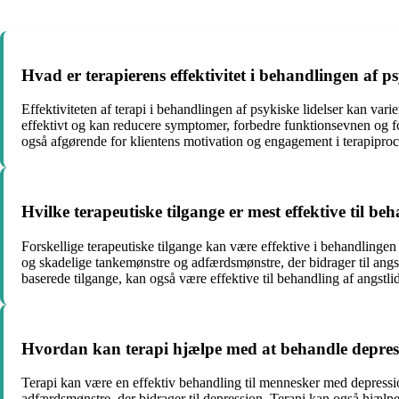
Hvad er terapierens effektivitet i behandlingen af ps
Effektiviteten af ​​terapi i behandlingen af psykiske lidelser kan vari
effektivt og kan reducere symptomer, forbedre funktionsevnen og forb
også afgørende for klientens motivation og engagement i terapiproc
Hvilke terapeutiske tilgange er mest effektive til beh
Forskellige terapeutiske tilgange kan være effektive i behandlingen 
og skadelige tankemønstre og adfærdsmønstre, der bidrager til angs
baserede tilgange, kan også være effektive til behandling af angst
Hvordan kan terapi hjælpe med at behandle depres
Terapi kan være en effektiv behandling til mennesker med depressi
adfærdsmønstre, der bidrager til depression. Terapi kan også hjælpe