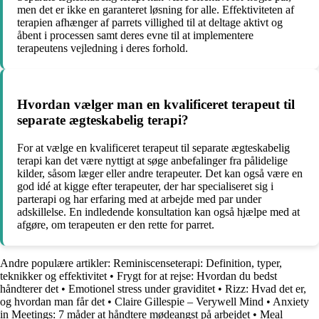
men det er ikke en garanteret løsning for alle. Effektiviteten af
terapien afhænger af parrets villighed til at deltage aktivt og
åbent i processen samt deres evne til at implementere
terapeutens vejledning i deres forhold.
Hvordan vælger man en kvalificeret terapeut til
separate ægteskabelig terapi?
For at vælge en kvalificeret terapeut til separate ægteskabelig
terapi kan det være nyttigt at søge anbefalinger fra pålidelige
kilder, såsom læger eller andre terapeuter. Det kan også være en
god idé at kigge efter terapeuter, der har specialiseret sig i
parterapi og har erfaring med at arbejde med par under
adskillelse. En indledende konsultation kan også hjælpe med at
afgøre, om terapeuten er den rette for parret.
Andre populære artikler:
Reminiscenseterapi: Definition, typer,
teknikker og effektivitet
•
Frygt for at rejse: Hvordan du bedst
håndterer det
•
Emotionel stress under graviditet
•
Rizz: Hvad det er,
og hvordan man får det
•
Claire Gillespie – Verywell Mind
•
Anxiety
in Meetings: 7 måder at håndtere mødeangst på arbejdet
•
Meal