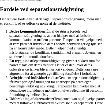
Fordele ved separationsrådgivning
Der er flere fordele ved at deltage i separationsrådgivning, mens man
er adskilt. Lad os udforske nogle af de vigtigste:
Bedre kommunikation:
Én af de største fordele ved
separationsrådgivning er, at den hjælper med at forbedre
kommunikationen mellem parterne. Terapeuten vil hjælpe med
at lære parret at udtrykke deres behov, bekymringer og følelser
på en konstruktiv måde. Dette hjælper med at undgå
misforståelser og konflikter, samtidig med at man opbygger en
stærkere kommunikationsbro.
En tryg plads:
Separationsrådgivning giver et sikkert rum for
parret at tale om deres følelser. Det er et sted, hvor deres
oplevelser og tanker bliver hørt og valideret. Dette kan være
afgørende for at genopbygge tillid og forståelse i forholdet.
Arbejde med individuel vækst:
Gennem separationsrådgivning
får hver part også mulighed for at arbejde på deres egen
personlige vækst og udvikling. Terapeuten kan hjælpe med at
identificere individuelle mønstre og give vejledning til personlig
forandring og helbredelse.
Udforskning af alternativer:
Terapeuten kan også hjælpe parret
med at udforske alternativer til skilsmisse eller separation. Dette