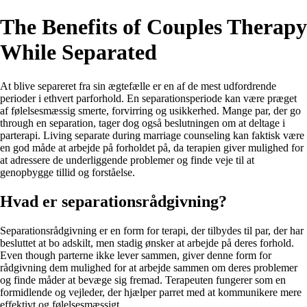
The Benefits of Couples Therapy
While Separated
At blive separeret fra sin ægtefælle er en af de mest udfordrende
perioder i ethvert parforhold. En separationsperiode kan være præget
af følelsesmæssig smerte, forvirring og usikkerhed. Mange par, der go
through en separation, tager dog også beslutningen om at deltage i
parterapi. Living separate during marriage counseling kan faktisk være
en god måde at arbejde på forholdet på, da terapien giver mulighed for
at adressere de underliggende problemer og finde veje til at
genopbygge tillid og forståelse.
Hvad er separationsrådgivning?
Separationsrådgivning er en form for terapi, der tilbydes til par, der har
besluttet at bo adskilt, men stadig ønsker at arbejde på deres forhold.
Even though parterne ikke lever sammen, giver denne form for
rådgivning dem mulighed for at arbejde sammen om deres problemer
og finde måder at bevæge sig fremad. Terapeuten fungerer som en
formidlende og vejleder, der hjælper parret med at kommunikere mere
effektivt og følelsesmæssigt.